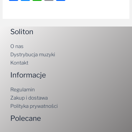
Soliton
O nas
Dystrybucja muzyki
Kontakt
Informacje
Regulamin
Zakup i dostawa
Polityka prywatności
Polecane