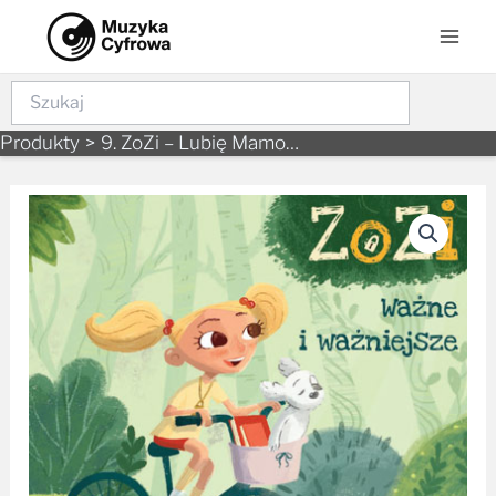
Skip
Mai
to
Men
content
Szukaj
Produkty
9. ZoZi – Lubię Mamo…