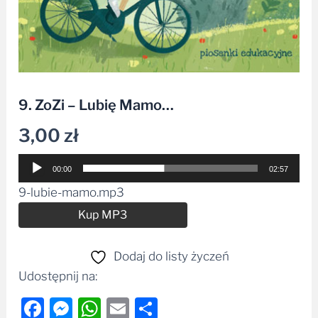
9. ZoZi – Lubię Mamo…
3,00
zł
Odtwarzacz
00:00
02:57
plików
9-lubie-mamo.mp3
dźwiękowych
Alternative:
Kup MP3
Dodaj do listy życzeń
Udostępnij na:
Facebook
Messenger
WhatsApp
Email
Share