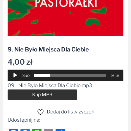
9. Nie Było Miejsca Dla Ciebie
4,00
zł
Odtwarzacz
00:00
06:19
plików
09 - Nie Bylo Miejsca Dla Ciebie.mp3
dźwiękowych
Alternative:
Kup MP3
Dodaj do listy życzeń
Udostępnij na: