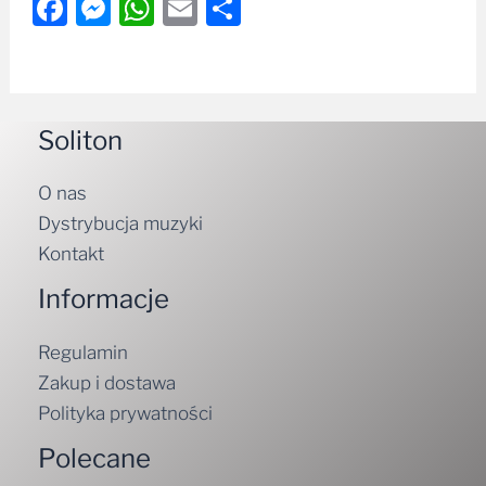
Facebook
Messenger
WhatsApp
Email
Share
Soliton
O nas
Dystrybucja muzyki
Kontakt
Informacje
Regulamin
Zakup i dostawa
Polityka prywatności
Polecane