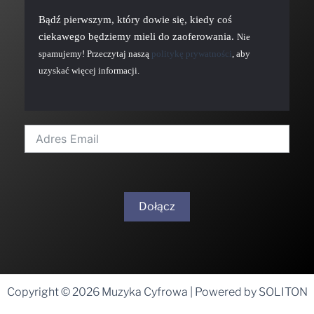
Bądź pierwszym, który dowie się, kiedy coś
ciekawego będziemy mieli do zaoferowania.
Nie
spamujemy! Przeczytaj naszą
politykę prywatności
, aby
uzyskać więcej informacji.
Dołącz
A
l
t
Copyright © 2026 Muzyka Cyfrowa | Powered by SOLITON
e