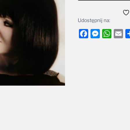
Udostępnij na:
Facebook
Messe
Wha
E