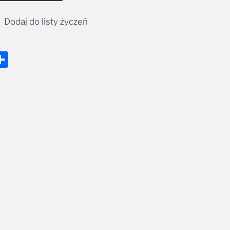
Dodaj do listy życzeń
nger
tsApp
mail
Share