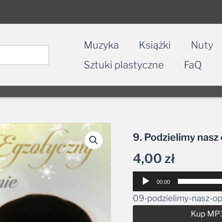
Muzyka
Książki
Nuty
Sztuki plastyczne
FaQ
9. Podzielimy nasz
4,00
zł
Odtwarzacz
00:00
plików
09-podzielimy-nasz-op
dźwiękowych
Kup MP