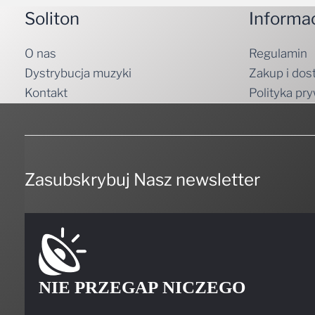
Soliton
Informa
O nas
Regulamin
Dystrybucja muzyki
Zakup i dos
Kontakt
Polityka pr
Zasubskrybuj Nasz newsletter
NIE PRZEGAP NICZEGO