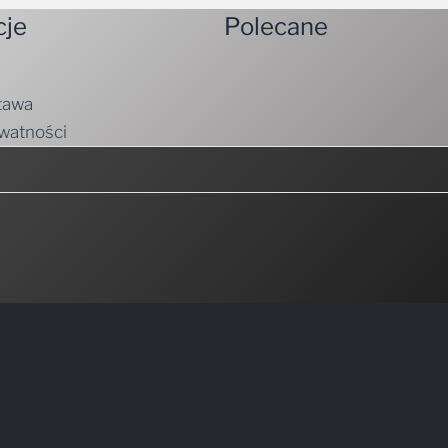
cje
Polecane
tawa
ywatności