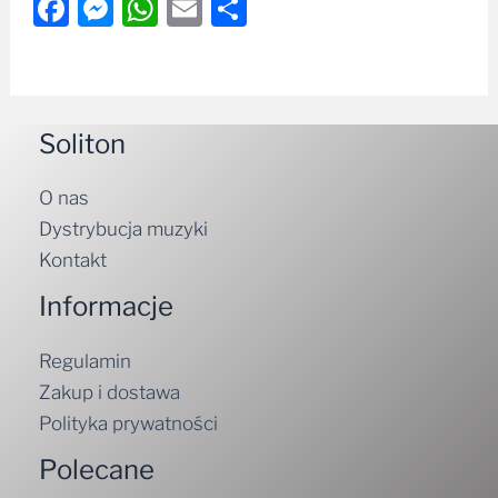
Facebook
Messenger
WhatsApp
Email
Share
Soliton
O nas
Dystrybucja muzyki
Kontakt
Informacje
Regulamin
Zakup i dostawa
Polityka prywatności
Polecane