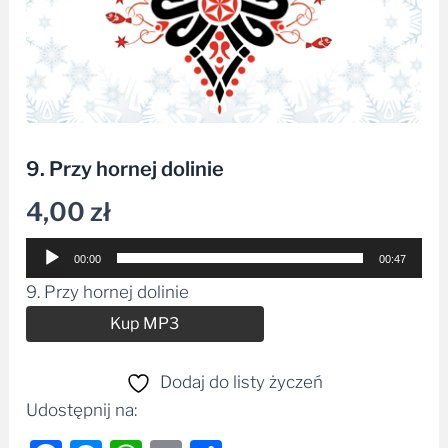
9. Przy hornej dolinie
4,00
zł
Odtwarzacz
00:00
00:47
plików
9. Przy hornej dolinie
dźwiękowych
Alternative:
Kup MP3
Dodaj do listy życzeń
Udostępnij na: