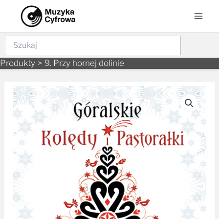
Skip
Mai
to
Men
content
Szukaj
Produkty
9. Przy hornej dolinie