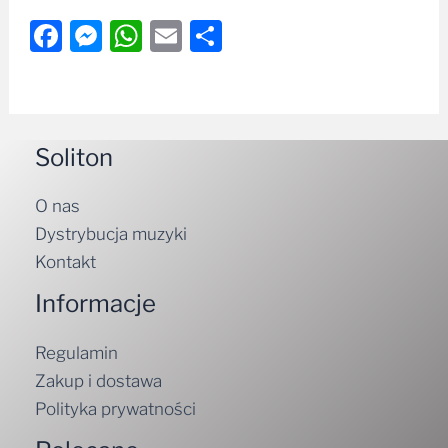
Facebook
Messenger
WhatsApp
Email
Share
Soliton
O nas
Dystrybucja muzyki
Kontakt
Informacje
Regulamin
Zakup i dostawa
Polityka prywatności