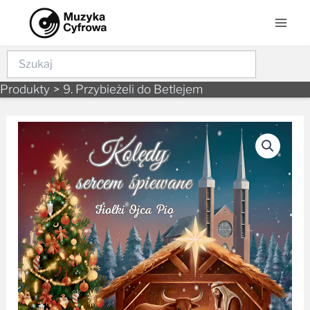
Skip
Mai
to
Men
content
Szukaj
Produkty
9. Przybieżeli do Betlejem