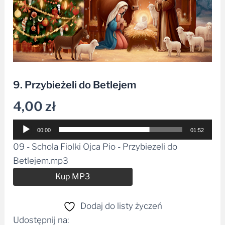
9. Przybieżeli do Betlejem
4,00
zł
Odtwarzacz
00:00
01:52
plików
09 - Schola Fiolki Ojca Pio - Przybiezeli do
dźwiękowych
Betlejem.mp3
Alternative:
Kup MP3
Dodaj do listy życzeń
Udostępnij na: