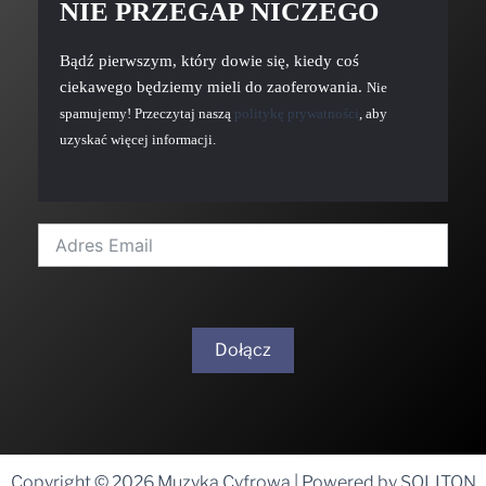
NIE PRZEGAP NICZEGO
Bądź pierwszym, który dowie się, kiedy coś
ciekawego będziemy mieli do zaoferowania.
Nie
spamujemy! Przeczytaj naszą
politykę prywatności
, aby
uzyskać więcej informacji.
Dołącz
A
l
t
Copyright © 2026 Muzyka Cyfrowa | Powered by SOLITON