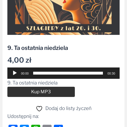
9. Ta ostatnia niedziela
4,00
zł
Odtwarzacz
00:00
00:30
plików
9. Ta ostatnia niedziela
dźwiękowych
Alternative:
Kup MP3
Dodaj do listy życzeń
Udostępnij na: