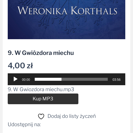
9. W Gwiôzdora miechu
4,00
zł
Odtwarzacz
00:00
03:56
plików
9. W Gwiozdora miechu.mp3
dźwiękowych
Alternative:
Kup MP3
Dodaj do listy życzeń
Udostępnij na: