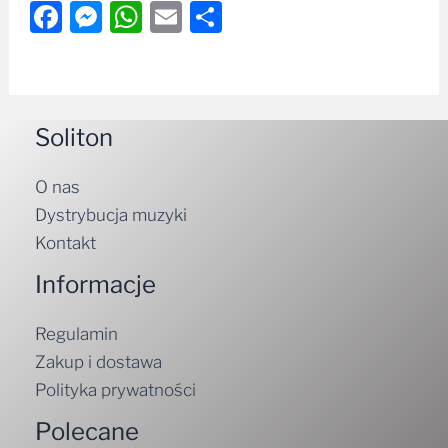
Facebook
Messenger
WhatsApp
Email
Share
Soliton
O nas
Dystrybucja muzyki
Kontakt
Informacje
Regulamin
Zakup i dostawa
Polityka prywatności
Polecane