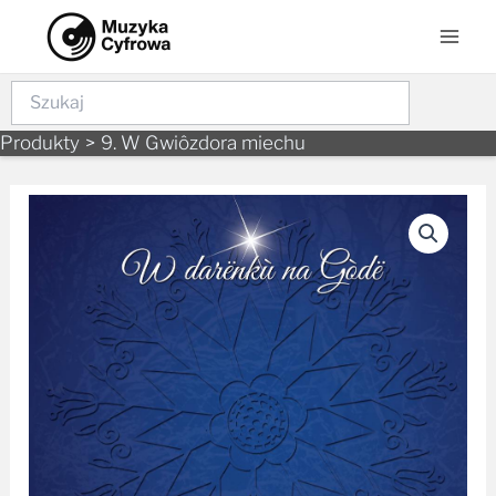
Skip
Mai
to
Men
content
Szukaj
Produkty
9. W Gwiôzdora miechu