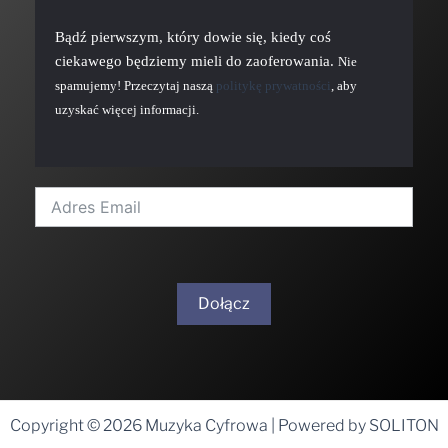
Bądź pierwszym, który dowie się, kiedy coś
ciekawego będziemy mieli do zaoferowania.
Nie
spamujemy! Przeczytaj naszą
politykę prywatności
, aby
uzyskać więcej informacji.
Dołącz
A
l
t
Copyright © 2026 Muzyka Cyfrowa | Powered by SOLITON
e