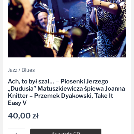
śpiewa
Joanna
Knitter
-
Przemek
Dyakowski,
Take
It
Easy
V
Jazz / Blues
Ach, to był szał… – Piosenki Jerzego
„Dudusia” Matuszkiewicza śpiewa Joanna
Knitter – Przemek Dyakowski, Take It
Easy V
40,00
zł
Kup płytę CD