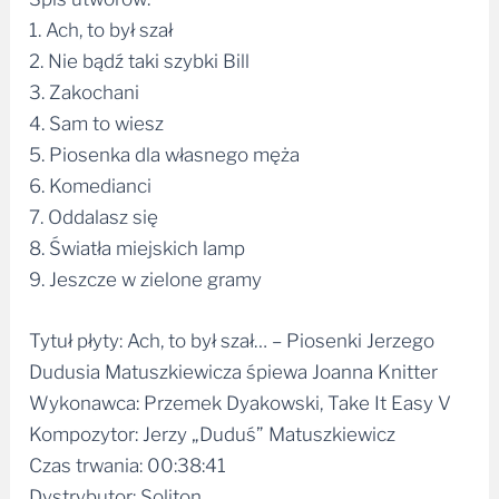
1. Ach, to był szał
2. Nie bądź taki szybki Bill
3. Zakochani
4. Sam to wiesz
5. Piosenka dla własnego męża
6. Komedianci
7. Oddalasz się
8. Światła miejskich lamp
9. Jeszcze w zielone gramy
Tytuł płyty: Ach, to był szał… – Piosenki Jerzego
Dudusia Matuszkiewicza śpiewa Joanna Knitter
Wykonawca: Przemek Dyakowski, Take It Easy V
Kompozytor: Jerzy „Duduś” Matuszkiewicz
Czas trwania: 00:38:41
Dystrybutor: Soliton