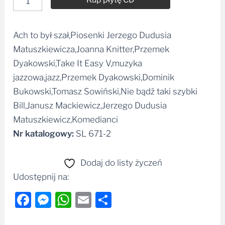
Ach to był szał,Piosenki Jerzego Dudusia
Alternative:
Matuszkiewicza,Joanna Knitter,Przemek
Dyakowski,Take It Easy V,muzyka
jazzowa,jazz,Przemek Dyakowski,Dominik
Bukowski,Tomasz Sowiński,Nie bądź taki szybki
Bill,Janusz Mackiewicz,Jerzego Dudusia
Matuszkiewicz,Komedianci
Nr katalogowy:
SL 671-2
Dodaj do listy życzeń
Udostępnij na:
Facebook
Messenger
WhatsApp
Email
Share