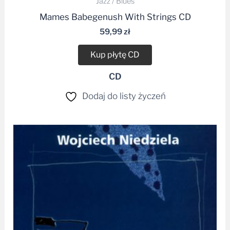
Jazz / Blues
Mames Babegenush With Strings CD
59,99
zł
Kup płytę CD
CD
Dodaj do listy życzeń