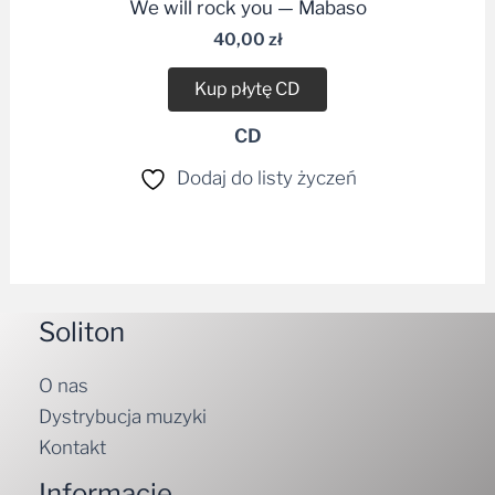
We will rock you — Mabaso
40,00
zł
Kup płytę CD
CD
Dodaj do listy życzeń
Soliton
O nas
Dystrybucja muzyki
Kontakt
Informacje