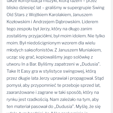
także kontynuacja muzyki, którą razem – przez
blisko dziesięć lat – graliśmy w supergrupie Swing
Old Stars z Wojtkiem Karolakiem, Januszem
Kozłowskim i Andrzejem Dąbrowskim. Liderem
tego zespołu był Jerzy, który na długo zanim
zostaliśmy przyjaciółmi, był moim idolem. Nie tylko
moim. Był niedoścignionym wzorem dla wielu
młodych saksofonistów. Z Januszem Muniakiem,
ucząc się grać, kopiowaliśmy jego solówkę z
utworu In a Bar. Byliśmy zapatrzeni w „Dudusia”.
Take It Easy gra w stylistyce swingowej, którą
przez długie lata Jerzy uprawiał i propagował. Stąd
pomysł, aby przypomnieć te przeboje sprzed lat,
zaaranżowane i zagrane w taki sposób, który na
rynku jest rzadkością. Nam zależało na tym, aby
ten materiał pasował do „Dudusia”. Myślę, że się