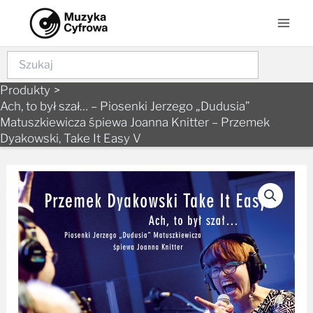
Skip
Mai
to
Men
content
Szukaj
Produkty
Ach, to był szał… – Piosenki Jerzego „Dudusia”
Matuszkiewicza śpiewa Joanna Knitter – Przemek
Dyakowski, Take It Easy V
ilość
Ach,
to
był
szał...
-
Piosenki
Jerzego
"Dudusia"
Matuszkiewicza