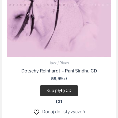
Jazz / Blues
Dotschy Reinhardt – Pani Sindhu CD
59,99
zł
Kup płytę CD
CD
Dodaj do listy życzeń