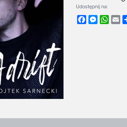
Udostępnij na:
Facebook
Messe
Wha
E