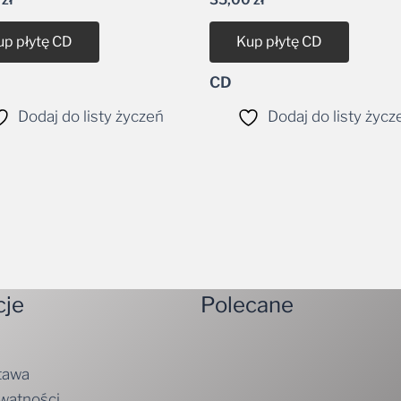
up płytę CD
Kup płytę CD
CD
Dodaj do listy życzeń
Dodaj do listy życz
cje
Polecane
tawa
ywatności