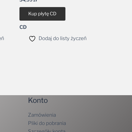
Kup płytę CD
CD
eń
Dodaj do listy życzeń
Konto
Zamówienia
Pliki do pobrania
Szczegóły konta