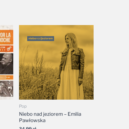
Pop
i
Niebo nad jeziorem – Emilia
Pawłowska
34,99
zł