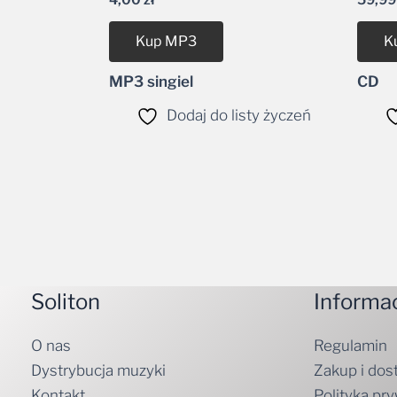
Kup MP3
K
MP3 singiel
CD
Dodaj do listy życzeń
Soliton
Informa
O nas
Regulamin
Dystrybucja muzyki
Zakup i dos
Kontakt
Polityka pr