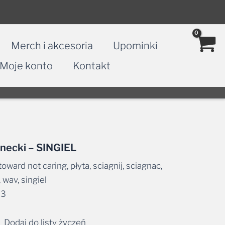
Merch i akcesoria
Upominki
Moje konto
Kontakt
rnecki – SINGIEL
toward not caring, płyta, sciagnij, sciagnac,
 wav, singiel
93
Dodaj do listy życzeń