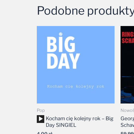
Podobne produkt
Pop
Nowoś
Odtwarzacz
Kocham cię kolejny rok – Big
Georg
plików
Day SINGIEL
Scha
dźwiękowych
4,00
zł
59,9