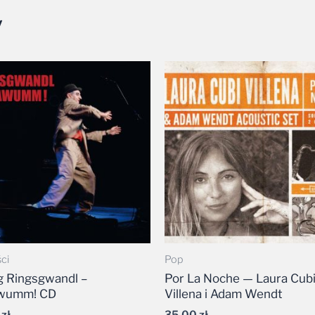
y
ci
Pop
 Ringsgwandl –
Por La Noche — Laura Cub
wumm! CD
Villena i Adam Wendt
9
zł
35,00
zł