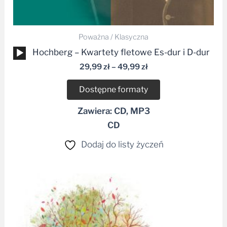
Poważna / Klasyczna
Odtwarzacz
Hochberg – Kwartety fletowe Es-dur i D-dur
plików
29,99
zł
–
49,99
zł
dźwiękowych
Dostępne formaty
Zawiera: CD, MP3
CD
Dodaj do listy życzeń