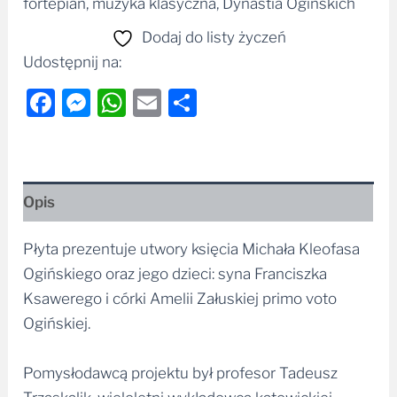
fortepian, muzyka klasyczna, Dynastia Ogińskich
Dodaj do listy życzeń
Udostępnij na:
Facebook
Messenger
WhatsApp
Email
Share
Opis
Płyta prezentuje utwory księcia Michała Kleofasa
Ogińskiego oraz jego dzieci: syna Franciszka
Ksawerego i córki Amelii Załuskiej primo voto
Ogińskiej.
Pomysłodawcą projektu był profesor Tadeusz