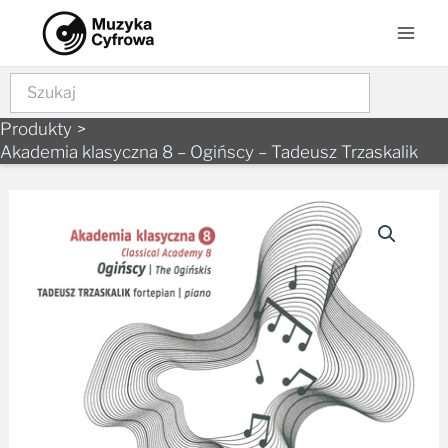
Skip
Mai
to
Men
content
Szukaj
Produkty
Akademia klasyczna 8 – Ogińscy – Tadeusz Trzaskalik
ilość
Akademia
klasyczna
8
-
Ogińscy
-
Tadeusz
Trzaskalik