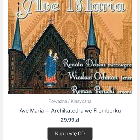
Poważna / Klasyczna
Ave Maria — Archikatedra we Fromborku
29,99
zł
Kup płytę CD