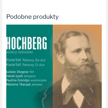
Podobne produkty
Zakres
cen:
od
29,99 zł
do
49,99 zł