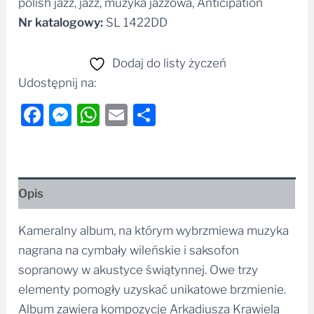
polish jazz, jazz, muzyka jazzowa, Anticipation
Nr katalogowy:
SL 1422DD
Dodaj do listy życzeń
Udostępnij na:
Facebook
Messenger
WhatsApp
Email
Share
Opis
Kameralny album, na którym wybrzmiewa muzyka
nagrana na cymbały wileńskie i saksofon
sopranowy w akustyce świątynnej. Owe trzy
elementy pomogły uzyskać unikatowe brzmienie.
Album zawiera kompozycje Arkadiusza Krawiela