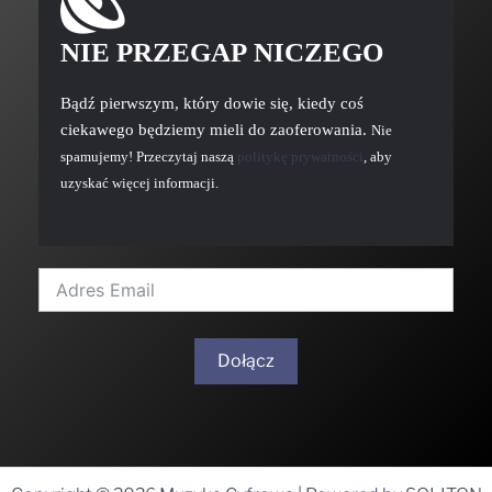
NIE PRZEGAP NICZEGO
Bądź pierwszym, który dowie się, kiedy coś
ciekawego będziemy mieli do zaoferowania.
Nie
spamujemy! Przeczytaj naszą
politykę prywatności
, aby
uzyskać więcej informacji.
Dołącz
A
l
t