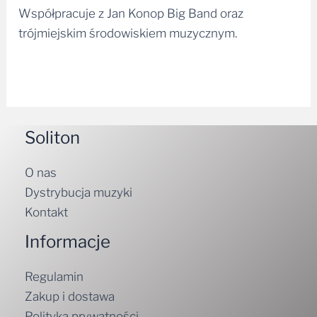
Współpracuje z Jan Konop Big Band oraz
trójmiejskim środowiskiem muzycznym.
Soliton
O nas
Dystrybucja muzyki
Kontakt
Informacje
Regulamin
Zakup i dostawa
Polityka prywatności