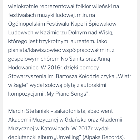
wielokrotnie reprezentował folklor wileński na
festiwalach muzyki ludowej, m.in. na
Ogólnopolskim Festiwalu Kapel i Śpiewaków
Ludowych w Kazimierzu Dolnym nad Wisłą,
którego jest trzykrotnym laureatem. Jako
pianista/klawiszowiec współpracował m.in. z
gospelowym chórem No Saints oraz Anną
Hodowaniec. W 2016r. dzięki pomocy
Stowarzyszenia im. Bartosza Kołodziejczyka „Wiatr
w żagle” wydał solową płytę z autorskimi
kompozycjami „My Piano Songs”.
Marcin Stefaniak – saksofonista, absolwent
Akademii Muzycznej w Gdańsku oraz Akademii
Muzycznej w Katowicach. W 2017r. wydał
debiutancki album „Unveiling” (Alpaka Records).