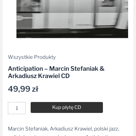
Wszystkie Produkty
Anticipation – Marcin Stefaniak &
Arkadiusz Krawiel CD
49,99
zł
Kup płytę CD
Marcin Stefaniak, Arkadiusz Krawiel, polski jazz,
Alternative: