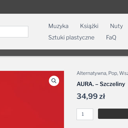
Muzyka
Książki
Nuty
Sztuki plastyczne
FaQ
Alternatywna
,
Pop
,
Wsz
ilość
AURA.
AURA. – Szczeliny
-
Szczeliny
34,99
zł