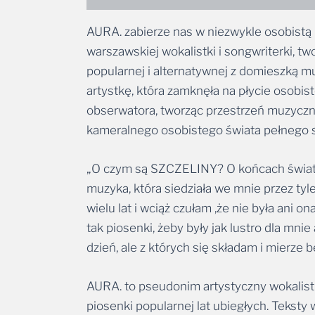
AURA. zabierze nas w niezwykle osobistą 
warszawskiej wokalistki i songwriterki, t
popularnej i alternatywnej z domieszką m
artystkę, która zamknęła na płycie osobis
obserwatora, tworząc przestrzeń muzyczną d
kameralnego osobistego świata pełnego s
„O czym są SZCZELINY? O końcach świata 
muzyka, która siedziała we mnie przez tyle
wielu lat i wciąż czułam ,że nie była ani 
tak piosenki, żeby były jak lustro dla mn
dzień, ale z których się składam i mierze b
AURA. to pseudonim artystyczny wokalistk
piosenki popularnej lat ubiegłych. Teksty 