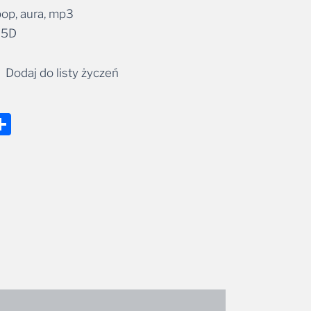
op, aura, mp3
05D
Dodaj do listy życzeń
nger
tsApp
mail
Share