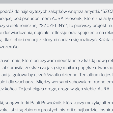
podróż do najskrytszych zakątków wnętrza artystki. “SZC
worzącej pod pseudonimem AURA. Piosenki, które znalazły 
uzyki elektronicznej. “SZCZELINY “, to pierwszy projekt 
te doświadczenia, dojrzałe refleksje oraz spojrzenie na re
la siebie i emocji z którymi chciała się rozliczyć. Każda z
zczerości.
we mnie, które przeżywam nieustannie z każdą nową relac
 lat sprawiła, że skała za jaką się maiłam popękała, tworząc
ona ani ja gotowa by ujrzeć światło dzienne. Ten album to j
ie ale i dla słuchacza. Między wersami schowałam trudne em
ez końca. To jest ciągła droga, droga w głąb siebie. AURA.
i, songwriterki Pauli Powroźnik, która łączy muzykę alte
wokalistki są zbiorem prostych historii o najbardziej inspi