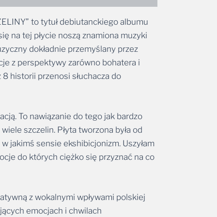
ZELINY” to tytuł debiutanckiego albumu
się na tej płycie noszą znamiona muzyki
muzyczny dokładnie przemyślany przez
lacje z perspektywy zarówno bohatera i
 8 historii przenosi słuchacza do
ją. To nawiązanie do tego jak bardzo
 wiele szczelin. Płyta tworzona była od
est w jakimś sensie ekshibicjonizm. Uszyłam
ocje do których ciężko się przyznać na co
rnatywną z wokalnymi wpływami polskiej
rujących emocjach i chwilach