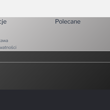
cje
Polecane
tawa
ywatności