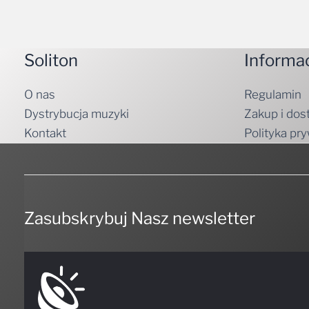
Soliton
Informa
O nas
Regulamin
Dystrybucja muzyki
Zakup i dos
Kontakt
Polityka pr
Zasubskrybuj Nasz newsletter