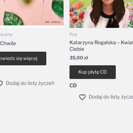
atywna
Pop
Katarzyna Rogalska – Kwiat
 Chwile
Ciebie
35,00
zł
owiedz się więcej
Kup płytę CD
Dodaj do listy życzeń
CD
Dodaj do listy życz