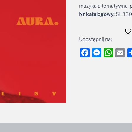
muzyka alternatywna, p
Alternative:
Nr katalogowy:
SL 13
Udostępnij na:
Facebook
Messe
Wha
E