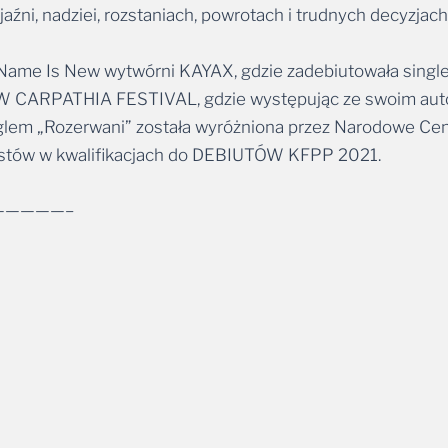
aźni, nadziei, rozstaniach, powrotach i trudnych decyzjac
y Name Is New wytwórni KAYAX, gdzie zadebiutowała sing
W CARPATHIA FESTIVAL, gdzie występując ze swoim autor
nglem „Rozerwani” została wyróżniona przez Narodowe Cen
tystów w kwalifikacjach do DEBIUTÓW KFPP 2021.
—————–