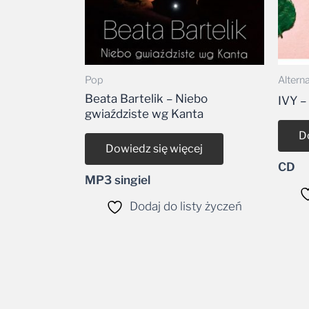
Pop
Altern
Beata Bartelik – Niebo
IVY –
gwiaździste wg Kanta
D
Dowiedz się więcej
CD
MP3 singiel
Dodaj do listy życzeń