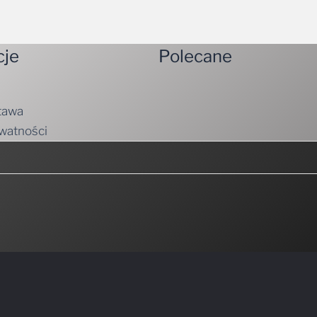
cje
Polecane
tawa
ywatności