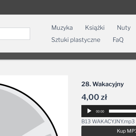
Muzyka
Książki
Nuty
Sztuki plastyczne
FaQ
28. Wakacyjny
4,00
zł
Odtwarzacz
00:00
plików
B13 WAKACYJNY.mp3
dźwiękowych
Kup MP