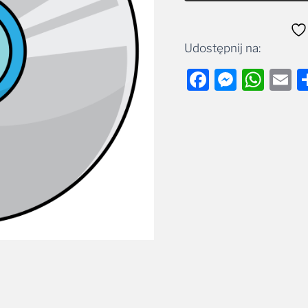
Udostępnij na:
Facebook
Messe
Wha
E