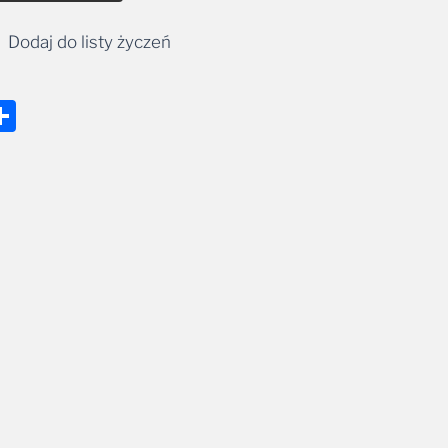
Dodaj do listy życzeń
nger
tsApp
mail
Share