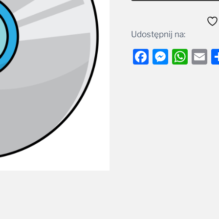
Udostępnij na:
Facebook
Messe
Wha
E