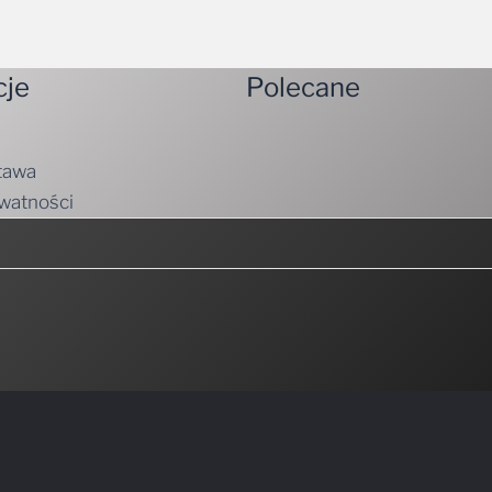
cje
Polecane
tawa
ywatności