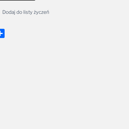
Dodaj do listy życzeń
nger
tsApp
mail
Share