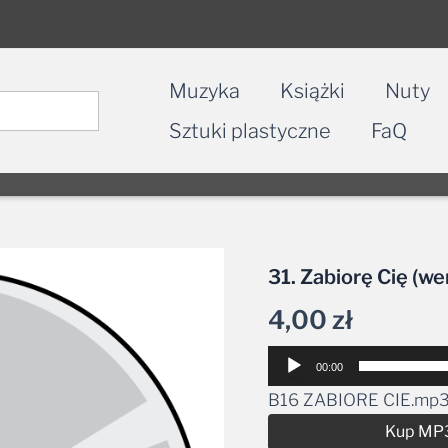
Muzyka
Książki
Nuty
Sztuki plastyczne
FaQ
31. Zabiorę Cię (w
4,00
zł
Odtwarzacz
00:00
plików
B16 ZABIORE CIE.mp
dźwiękowych
Kup MP