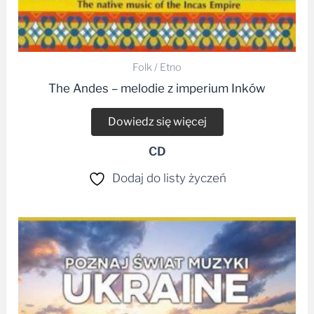
Folk / Etno
The Andes – melodie z imperium Inków
Dowiedz się więcej
CD
Dodaj do listy życzeń
Zakres
cen:
od
19,99 zł
do
25,00 zł