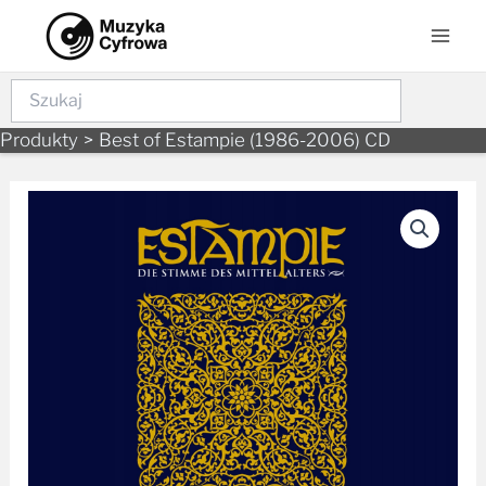
Skip
Mai
to
Men
content
Szukaj
Produkty
Best of Estampie (1986-2006) CD
ilość
Best
of
Estampie
(1986-
2006)
CD