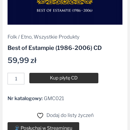
Folk / Etno
,
Wszystkie Produkty
Best of Estampie (1986-2006) CD
59,99
zł
Kup płytę CD
Nr katalogowy:
GMC021
Alternative:
Dodaj do listy życzeń
Posłuchaj w Streamingu