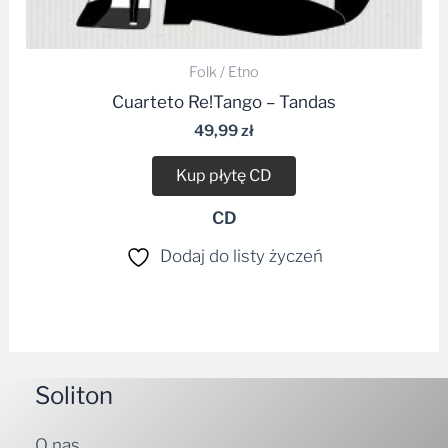
Folk / Etno
Cuarteto Re!Tango – Tandas
49,99
zł
Kup płytę CD
CD
Dodaj do listy życzeń
Soliton
O nas