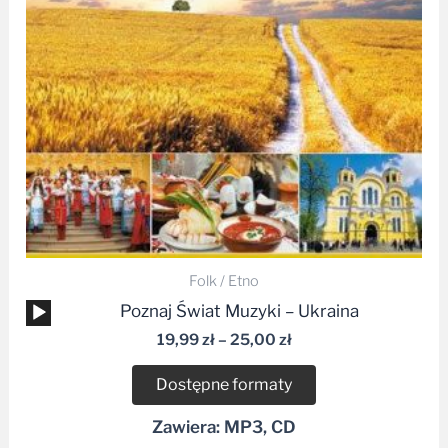
Folk / Etno
Odtwarzacz
Poznaj Świat Muzyki – Ukraina
plików
19,99
zł
–
25,00
zł
dźwiękowych
Dostępne formaty
Zawiera: MP3, CD