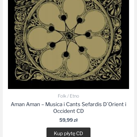
Folk / Etno
Aman Aman – Musica i Cants Sefardis D´Orient i
Occident CD
59,99
zł
Kup płytę CD