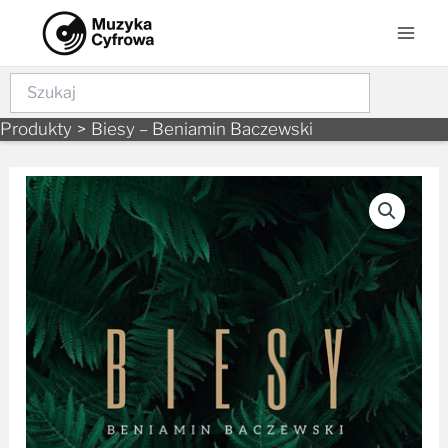
Skip
Mai
to
Men
content
Szukaj
Produkty
Biesy – Beniamin Baczewski