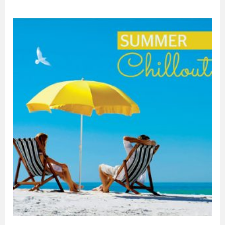
Zakres
cen:
od
19,99 zł
do
24,99 zł