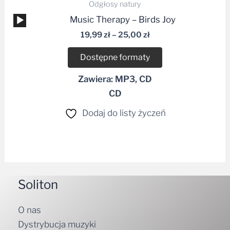
Odgłosy natury
Odtwarzacz
Music Therapy – Birds Joy
plików
19,99
zł
–
25,00
zł
dźwiękowych
Dostępne formaty
Zawiera: MP3, CD
CD
Dodaj do listy życzeń
Soliton
O nas
Dystrybucja muzyki