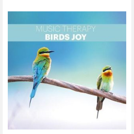
Zakres
cen:
od
19,99 zł
do
25,00 zł