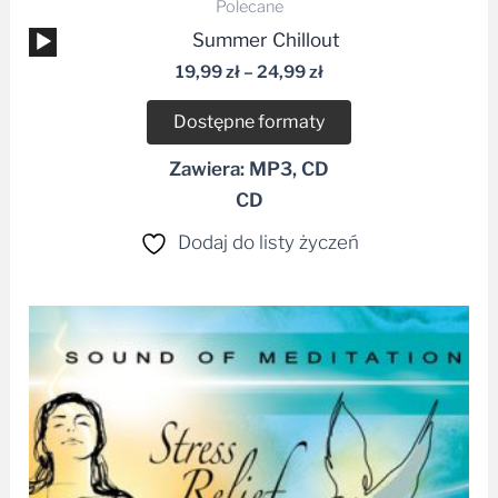
Polecane
Odtwarzacz
Summer Chillout
plików
19,99
zł
–
24,99
zł
dźwiękowych
Dostępne formaty
Zawiera: MP3, CD
CD
Dodaj do listy życzeń
Zakres
cen:
od
19,99 zł
do
29,99 zł