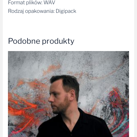
Format plików: WAV
Rodzaj opakowania: Digipack
Podobne produkty
Zakres
cen:
od
34,99 zł
do
49,99 zł