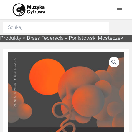
Skip
Mai
to
Men
content
Szukaj
Produkty
Brass Federacja – Poniatowski Mosteczek