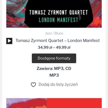
Jazz / Blues
Odtwarzacz
Tomasz Zyrmont Quartet – London Manifest
plików
34,99
zł
–
49,99
zł
dźwiękowych
Dostępne formaty
Zawiera: MP3, CD
MP3
Dodaj do listy życzeń