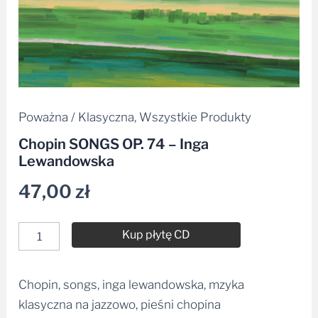
Poważna / Klasyczna
,
Wszystkie Produkty
Chopin SONGS OP. 74 – Inga
Lewandowska
47,00
zł
Kup płytę CD
Chopin, songs, inga lewandowska, mzyka
Alternative:
klasyczna na jazzowo, pieśni chopina