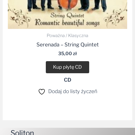
Poważna / Klasyczna
Serenada – String Quintet
35,00
zł
Kup płytę CD
CD
Dodaj do listy życzeń
Soliton