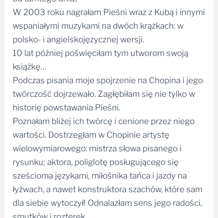
W 2003 roku nagrałam Pieśni wraz z Kubą i innymi
wspaniałymi muzykami na dwóch krążkach: w
polsko- i angielskojęzycznej wersji.
10 lat później poświęciłam tym utworom swoją
książkę…
Podczas pisania moje spojrzenie na Chopina i jego
twórczość dojrzewało. Zagłębiłam się nie tylko w
historię powstawania Pieśni.
Poznałam bliżej ich twórcę i cenione przez niego
wartości. Dostrzegłam w Chopinie artystę
wielowymiarowego: mistrza słowa pisanego i
rysunku; aktora, poliglotę posługującego się
sześcioma językami, miłośnika tańca i jazdy na
łyżwach, a nawet konstruktora szachów, które sam
dla siebie wytoczył! Odnalazłam sens jego radości,
smutków i rozterek.