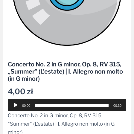
Concerto No. 2 in G minor, Op. 8, RV 315,
„Summer” (L’estate) | I. Allegro non molto
(in G minor)
4,00
zł
Odtwarzacz
00:00
00:30
plików
Concerto No. 2 in G minor, Op. 8, RV 315,
dźwiękowych
"Summer" (L'estate) | I. Allegro non molto (in G
minor)