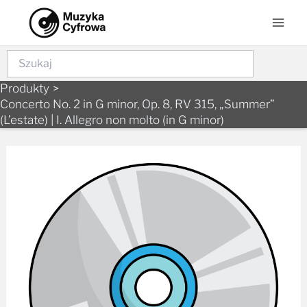
Skip
Mai
to
Men
content
Szukaj
Produkty
Concerto No. 2 in G minor, Op. 8, RV 315, „Summer”
(L’estate) | I. Allegro non molto (in G minor)