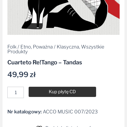
Folk / Etno
,
Poważna / Klasyczna
,
Wszystkie
Produkty
Cuarteto Re!Tango – Tandas
49,99
zł
Kup płytę CD
Nr katalogowy:
ACCO MUSIC 007/2023
Alternative: