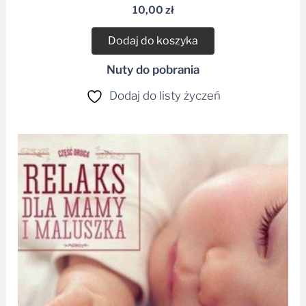
10,00
zł
Dodaj do koszyka
Nuty do pobrania
Dodaj do listy życzeń
Zakres
cen:
od
19,99 zł
do
25,00 zł