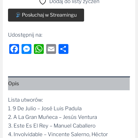
Dodaj do listy życzeń
Posłuchaj w Streamingu
Udostępnij na:
Facebook
Messenger
WhatsApp
Email
Share
Opis
Lista utworów:
1. 9 De Julio – José Luis Padula
2. A La Gran Muñeca – Jesús Ventura
3. Este Es El Rey – Manuel Caballero
4. Involvidable – Vincente Salerno, Héctor