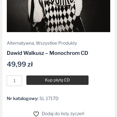
Alternatywna
,
Wszystkie Produkty
Dawid Walkusz – Monochrom CD
49,99
zł
Kup płytę CD
Nr katalogowy:
SL 1717D
Alternative:
Dodaj do listy życzeń
Udostępnij na: