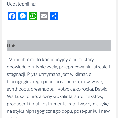
Facebook
Messenger
WhatsApp
Email
Share
Opis
„Monochrom” to koncepcyjny album, który
opowiada o rutynie życia, przepracowaniu, stresie i
stagnacji. Płyta utrzymana jest w klimacie
hipnagogicznego popu, post-punku, new-wave,
synthpopu, dreampopu i gotyckiego rocka. Dawid
Walkusz to niezależny wokalista, autor tekstów,
producent i multiinstrumentalista. Tworzy muzykę
na styku hipnagogicznego popu, post-punku i new
wave’u.