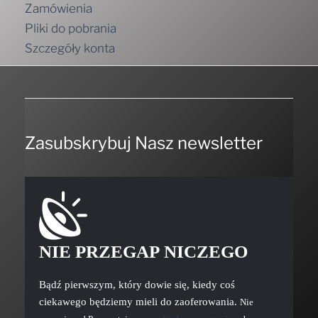
Pliki do pobrania
Szczegóły konta
Zasubskrybuj Nasz newsletter
NIE PRZEGAP NICZEGO
Bądź pierwszym, który dowie się, kiedy coś
ciekawego będziemy mieli do zaoferowania.
Nie
spamujemy! Przeczytaj naszą
politykę prywatności
, aby
uzyskać więcej informacji.