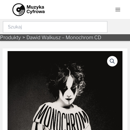
to
Men
content
Szukaj
Produkty
Dawid Walkusz – Monochrom CD
ilość
Dawid
Walkusz
-
Monochrom
CD