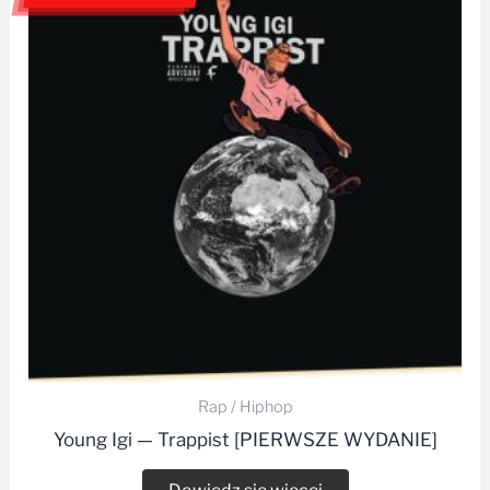
Rap / Hiphop
Young Igi — Trappist [PIERWSZE WYDANIE]