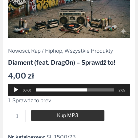
Nowości
,
Rap / Hiphop
,
Wszystkie Produkty
Diament (feat. DragOn) – Sprawdź to!
4,00
zł
Odtwarzacz
00:00
2:05
plików
1-Sprawdz to prev
dźwiękowych
Kup MP3
Nr katalogowy:
SL 1500/23
Alternative: