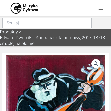
Skip
Mai
to
Men
content
Szukaj
Produkty
Edward Dwurnik – Kontrabasista bordowy, 2017, 18×13
cm, olej na płótnie
ilość
Edward
Dwurnik
-
Kontrabasista
bordowy,
2017,
18×13
cm,
olej
na