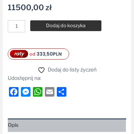
11500,00
zł
Dodaj do koszyka
Alternative:
raty
333,50
PLN
od
Dodaj do listy życzeń
Udostępnij na:
Facebook
Messenger
WhatsApp
Email
Share
Opis