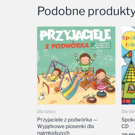
Podobne produkt
Dla dzieci
Dla dzi
Przyjaciele z podwórka —
Spoko
Wyjątkowe piosenki dla
CD
najmłodszych
29,9
25,00
zł