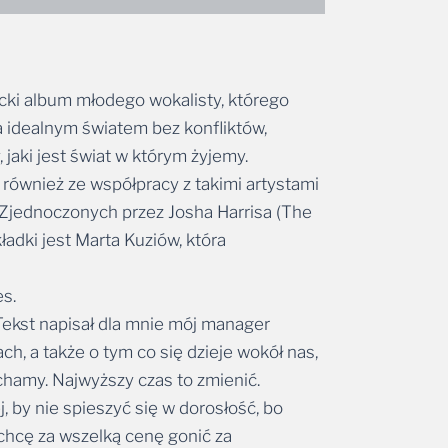
cki album młodego wokalisty, którego
a idealnym światem bez konfliktów,
jaki jest świat w którym żyjemy.
również ze współpracy z takimi artystami
 Zjednoczonych przez Josha Harrisa (The
ładki jest Marta Kuziów, która
es.
 Tekst napisał dla mnie mój manager
, a także o tym co się dzieje wokół nas,
chamy. Najwyższy czas to zmienić.
, by nie spieszyć się w dorosłość, bo
 chcę za wszelką cenę gonić za
zyć się chwilą – mówi Eryk.