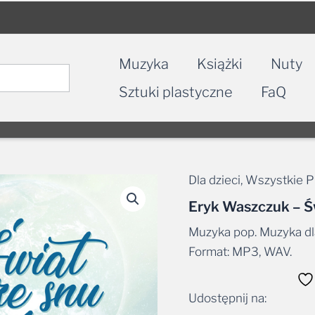
Muzyka
Książki
Nuty
Sztuki plastyczne
FaQ
Dla dzieci
,
Wszystkie P
Eryk Waszczuk – Ś
Muzyka pop. Muzyka dl
Format: MP3, WAV.
Udostępnij na:
Facebook
Messe
Wha
E