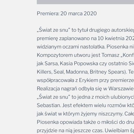
Premiera: 20 marca 2020
„Świat ze snu” to tytuł drugiego autorsk
premierę zaplanowano na 10 kwietnia 2020
widzianym oczami nastolatka. Piosenka nie
Kompozytorem utworu jest Tomasz „Konfi” 
jak Sarsa, Kasia Popowska czy ostatnio S
Killers, Seal, Madonna, Britney Spears). 
współpracowała z Erykiem przy premierze 
Realizacja nagrań odbyła się w Warszawie
„Świat ze snu” to jedna z moich ulubionyc
Sebastian. Jest efektem wielu rozmów któ
jak świat w którym żyjemy niszczymy. Cał
Piosenka opowiada także o miłości do drugi
przyjdzie na nią jeszcze czas. Uwielbiam
popularnością, karierą, sławą i na siłę by