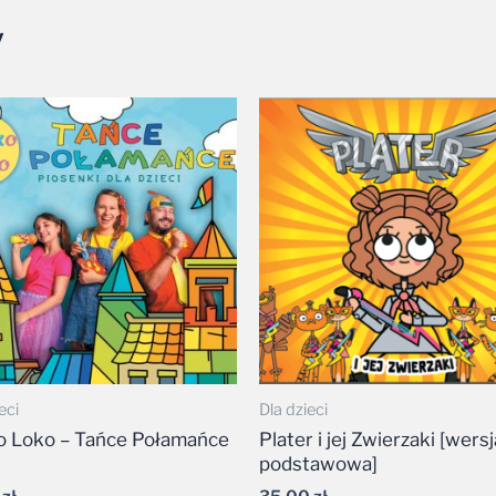
y
eci
Dla dzieci
 Loko – Tańce Połamańce
Plater i jej Zwierzaki [wersj
podstawowa]
9
zł
35,00
zł