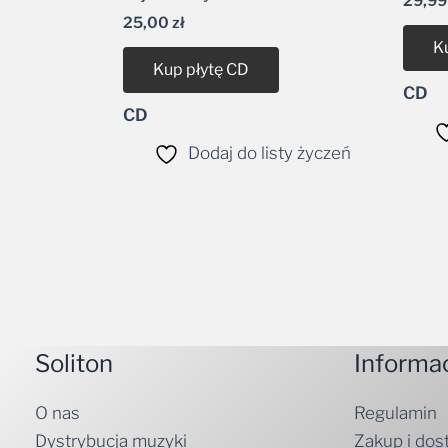
K
Kup płytę CD
CD
CD
Dodaj do listy życzeń
Soliton
Informa
O nas
Regulamin
Dystrybucja muzyki
Zakup i dos
Kontakt
Polityka pr