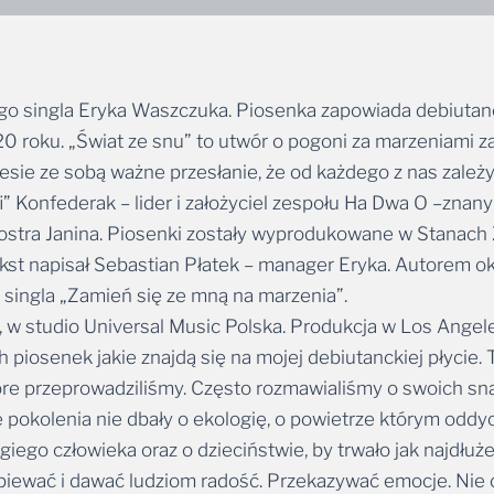
iego singla Eryka Waszczuka. Piosenka zapowiada debiutan
 roku. „Świat ze snu” to utwór o pogoni za marzeniami z
sie ze sobą ważne przesłanie, że od każdego z nas zależy, 
Konfederak – lider i założyciel zespołu Ha Dwa O –znany 
iostra Janina. Piosenki zostały wyprodukowane w Stanach
Tekst napisał Sebastian Płatek – manager Eryka. Autorem ok
singla „Zamień się ze mną na marzenia”.
, w studio Universal Music Polska. Produkcja w Los Angel
h piosenek jakie znajdą się na mojej debiutanckiej płycie.
re przeprowadziliśmy. Często rozmawialiśmy o swoich snach
e pokolenia nie dbały o ekologię, o powietrze którym oddy
ego człowieka oraz o dzieciństwie, by trwało jak najdłużej
 śpiewać i dawać ludziom radość. Przekazywać emocje. Nie
ć dorosłym. Na to często zwracają mi uwagę rodzice, by cies