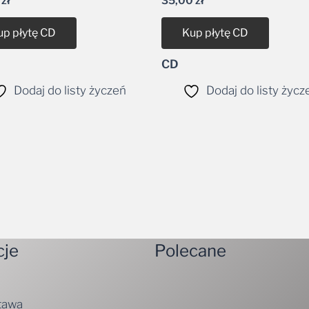
up płytę CD
Kup płytę CD
CD
Dodaj do listy życzeń
Dodaj do listy życz
cje
Polecane
tawa
ywatności