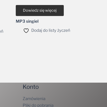
Dowiedz się więcej
MP3 singiel
Dodaj do listy życzeń
eń
Konto
Zamówienia
Pliki do pobrania
Szczegóły konta