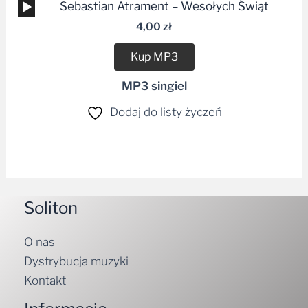
Odtwarzacz
Sebastian Atrament – Wesołych Świąt
plików
4,00
zł
dźwiękowych
Kup MP3
MP3 singiel
Dodaj do listy życzeń
Soliton
O nas
Dystrybucja muzyki
Kontakt