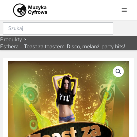
Skip
Mai
to
Men
content
Szukaj
Produkty
Esthera – Toast za toastem: Disco, melanż, party hits!
ilość
Esthera
-
Toast
za
toastem:
Disco,
melanż,
party
hits!