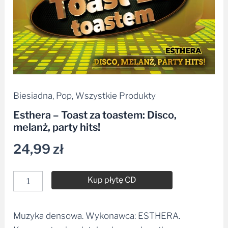
Biesiadna
,
Pop
,
Wszystkie Produkty
Esthera – Toast za toastem: Disco,
melanż, party hits!
24,99
zł
Kup płytę CD
Muzyka densowa. Wykonawca: ESTHERA.
Alternative: