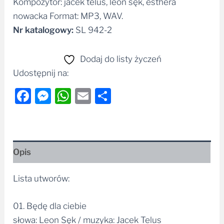
Kompozytor: jacek telus, leon sęk, esthera
nowacka Format: MP3, WAV.
Nr katalogowy:
SL 942-2
Dodaj do listy życzeń
Udostępnij na:
Facebook
Messenger
WhatsApp
Email
Share
Opis
Lista utworów:
01. Będę dla ciebie
słowa: Leon Sęk / muzyka: Jacek Telus