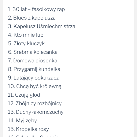
1. 30 lat – fasolkowy rap
2. Blues z kapelusza
3. Kapelusz Uśmiechmistrza
4. Kto mnie lubi
5. Złoty kluczyk
6. Srebrna koleżanka
7. Domowa piosenka
8. Przygarnij kundelka
9. Latający odkurzacz
10. Chcę być królewną
11. Czuję głód
12. Zbójnicy rozbójnicy
13. Duchy łakomczuchy
14. Myj zęby
15. Kropelka rosy
16. Gdy tylko Cyganie