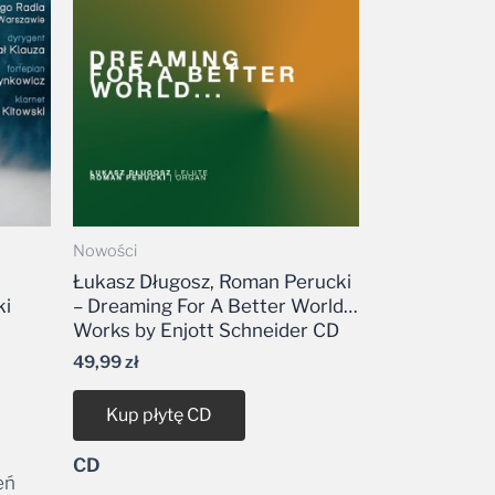
Nowości
Łukasz Długosz, Roman Perucki
ki
– Dreaming For A Better World…
Works by Enjott Schneider CD
49,99
zł
Kup płytę CD
CD
eń