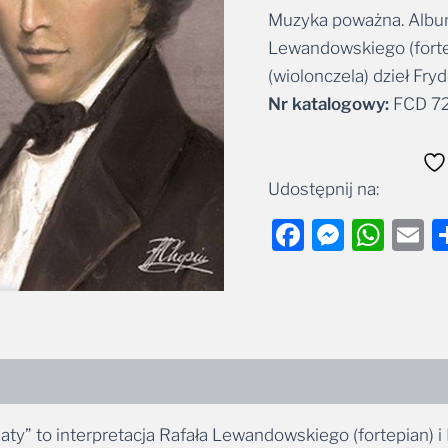
Muzyka poważna. Album
Alternative:
Lewandowskiego (forte
(wiolonczela) dzieł Fry
Nr katalogowy:
FCD 7
Udostępnij na:
Facebook
Messe
Wha
E
y” to interpretacja Rafała Lewandowskiego (fortepian) i