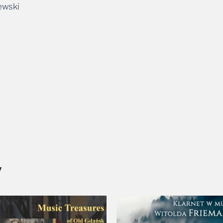
ewski
y