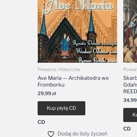
Poważna / Klasyczna
Poważn
Ave Maria — Archikatedra we
Skar
Fromborku
Gdańs
REED
29,99
zł
34,9
Kup płytę CD
K
CD
CD
Dodaj do listy życzeń