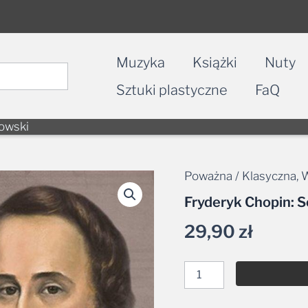
Muzyka
Książki
Nuty
Sztuki plastyczne
FaQ
owski
Poważna / Klasyczna
,
W
ilość
Fryderyk
Fryderyk Chopin: 
Chopin:
Sonaty
29,90
zł
—
Rafał
Lewandowski