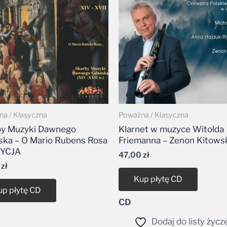
a / Klasyczna
Poważna / Klasyczna
by Muzyki Dawnego
Klarnet w muzyce Witolda
ka – O Mario Rubens Rosa
Friemanna – Zenon Kitows
YCJA
47,00
zł
9
zł
Kup płytę CD
up płytę CD
CD
Dodaj do listy życz