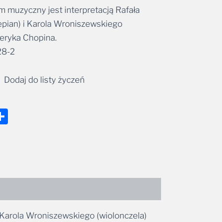
 muzyczny jest interpretacją Rafała
pian) i Karola Wroniszewskiego
deryka Chopina.
28-2
Dodaj do listy życzeń
nger
tsApp
mail
Share
 Karola Wroniszewskiego (wiolonczela)