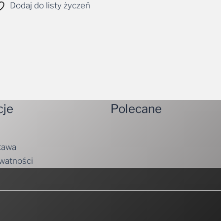
Dodaj do listy życzeń
cje
Polecane
tawa
ywatności