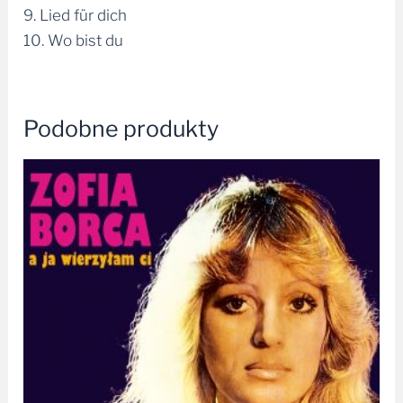
9. Lied für dich
10. Wo bist du
Podobne produkty
Zakres
cen:
od
34,99 zł
do
49,99 zł