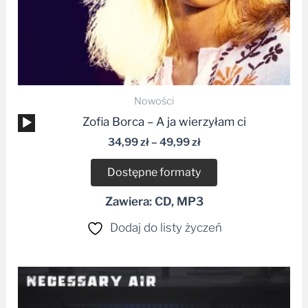
Nowości
Odtwarzacz
Zofia Borca – A ja wierzyłam ci
plików
34,99
zł
–
49,99
zł
dźwiękowych
Dostępne formaty
Zawiera: CD, MP3
Dodaj do listy życzeń