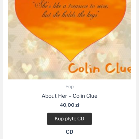
Pop
About Her – Colin Clue
40,00
zł
Kup płytę CD
CD