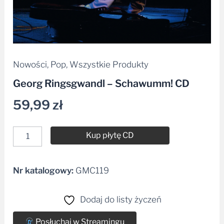
Nowości
,
Pop
,
Wszystkie Produkty
Georg Ringsgwandl – Schawumm! CD
59,99
zł
Kup płytę CD
Nr katalogowy:
GMC119
Alternative:
Dodaj do listy życzeń
Posłuchaj w Streamingu