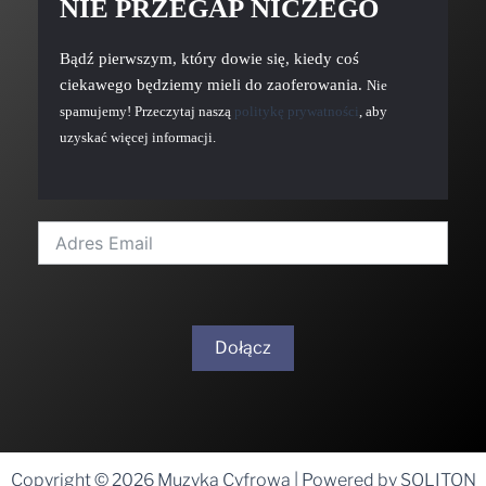
NIE PRZEGAP NICZEGO
Bądź pierwszym, który dowie się, kiedy coś
ciekawego będziemy mieli do zaoferowania.
Nie
spamujemy! Przeczytaj naszą
politykę prywatności
, aby
uzyskać więcej informacji.
Dołącz
A
l
t
Copyright © 2026 Muzyka Cyfrowa | Powered by SOLITON