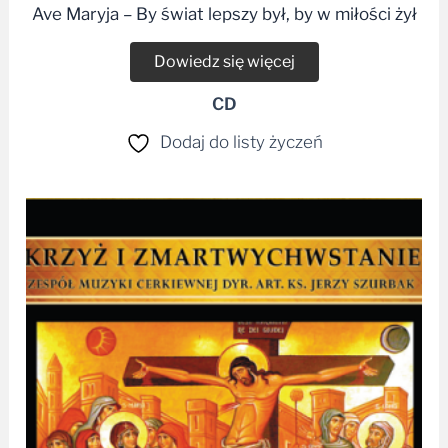
Ave Maryja – By świat lepszy był, by w miłości żył
Dowiedz się więcej
CD
Dodaj do listy życzeń
Zakres
cen:
od
25,00 zł
do
30,00 zł