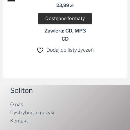
plików
23,99
zł
dźwiękowych
Dostępne formaty
Zawiera: CD, MP3
CD
Dodaj do listy życzeń
Soliton
O nas
Dystrybucja muzyki
Kontakt