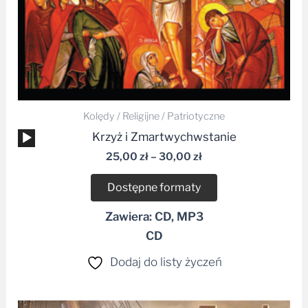
Kolędy / Religijne / Patriotyczne
Odtwarzacz
Krzyż i Zmartwychwstanie
plików
25,00
zł
–
30,00
zł
dźwiękowych
Dostępne formaty
Zawiera: CD, MP3
CD
Dodaj do listy życzeń