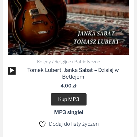
Kolędy / Religijne / Patriotyczne
Odtwarzacz
Tomek Lubert, Janka Sabat – Dzisiaj w
plików
Betlejem
dźwiękowych
4,00
zł
Kup MP3
MP3 singiel
Dodaj do listy życzeń