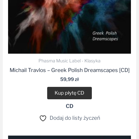
Phasma Music Label - Klasyka
Michail Travlos – Greek Polish Dreamscapes [CD]
59,99
zł
Kup płytę CD
CD
Dodaj do listy życzeń