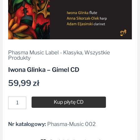
Phasma Music Label - Klasyka
,
Wszystkie
Produkty
Iwona Glinka – Gimel CD
59,99
zł
Kup płytę CD
Nr katalogowy:
Phasma-Music 002
Alternative: