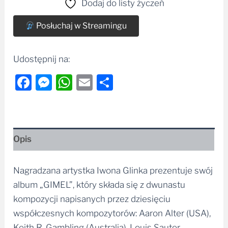
Dodaj do listy życzeń
Posłuchaj w Streamingu
Udostępnij na:
Facebook
Messenger
WhatsApp
Email
Share
Opis
Nagradzana artystka
Iwona Glinka
prezentuje swój
album „GIMEL”, który składa się z dwunastu
kompozycji napisanych przez dziesięciu
współczesnych kompozytorów: Aaron Alter (USA),
Keith R. Gambling (Australia), Louis Sauter