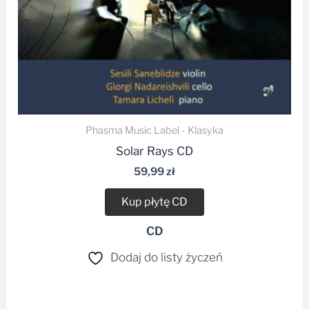
Phasma Music Label - Klasyka
Solar Rays CD
59,99
zł
Kup płytę CD
CD
Dodaj do listy życzeń