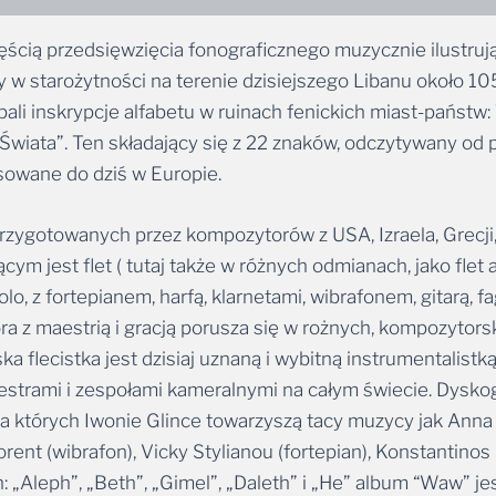
ęścią przedsięwzięcia fonograficznego muzycznie ilustru
 w starożytności na terenie dzisiejszego Libanu około 1050
i inskrypcje alfabetu w ruinach fenickich miast-państw: T
wiata”. Ten składający się z 22 znaków, odczytywany od 
sowane do dziś w Europie.
zygotowanych przez kompozytorów z USA, Izraela, Grecji, 
 jest flet ( tutaj także w różnych odmianach, jako flet a
o, z fortepianem, harfą, klarnetami, wibrafonem, gitarą, f
óra z maestrią i gracją porusza się w rożnych, kompozytors
 flecistka jest dzisiaj uznaną i wybitną instrumentalist
strami i zespołami kameralnymi na całym świecie. Dyskog
tórych Iwonie Glince towarzyszą tacy muzycy jak Anna Si
ent (wibrafon), Vicky Stylianou (fortepian), Konstantinos 
tach: „Aleph”, „Beth”, „Gimel”, „Daleth” i „He” album “Waw