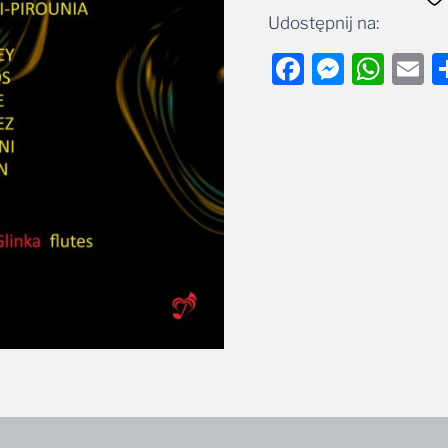
Udostępnij na:
Facebook
Messe
Wha
E