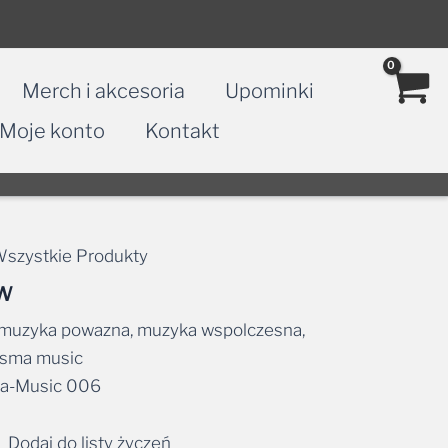
Merch i akcesoria
Upominki
Moje konto
Kontakt
szystkie Produkty
AW
t, muzyka powazna, muzyka wspolczesna,
hasma music
a-Music 006
Dodaj do listy życzeń