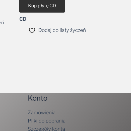
Kup płytę CD
CD
eń
Dodaj do listy życzeń
Konto
Zamówienia
Pliki do pobrania
Szczegóły konta