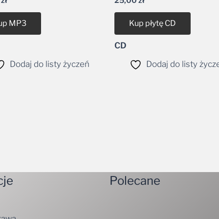
up MP3
Kup płytę CD
CD
Dodaj do listy życzeń
Dodaj do listy życz
cje
Polecane
tawa
ywatności