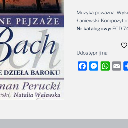
Muzyka poważna. Wykon
Alternative:
Łaniewski. Kompozytor:
Nr katalogowy:
FCD 7
Udostępnij na:
Facebook
Messe
Wha
E