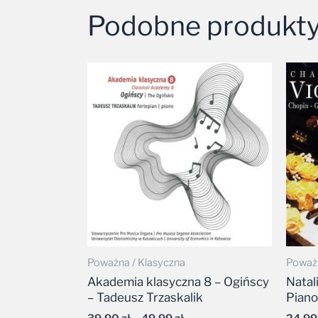
Podobne produkt
Zakres
cen:
od
39,90 zł
do
49,99 zł
Poważna / Klasyczna
Poważn
Akademia klasyczna 8 – Ogińscy
Natal
– Tadeusz Trzaskalik
Pian
39,90
zł
–
49,99
zł
24,9