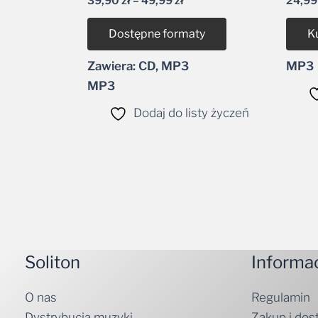
Dostępne formaty
K
Zawiera: CD, MP3
MP3
MP3
Dodaj do listy życzeń
Soliton
Informa
O nas
Regulamin
Dystrybucja muzyki
Zakup i dos
Kontakt
Polityka pr