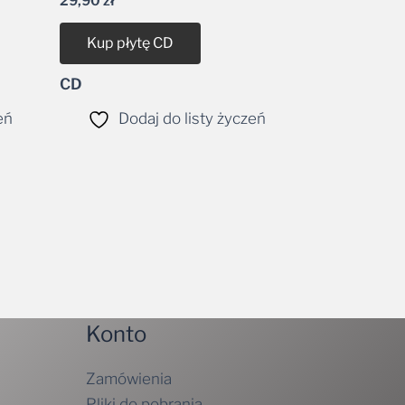
Kup płytę CD
CD
eń
Dodaj do listy życzeń
Konto
Zamówienia
Pliki do pobrania
Szczegóły konta