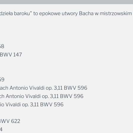
dzieła baroku” to epokowe utwory Bacha w mistrzowskim 
68
P BWV 147
59
 nach Antonio Vivaldi op. 3,11 BWV 596
ach Antonio Vivaldi op. 3,11 BWV 596
nio Vivaldi op. 3,11 BWV 596
 BWV 622
54
on uns BWV 688