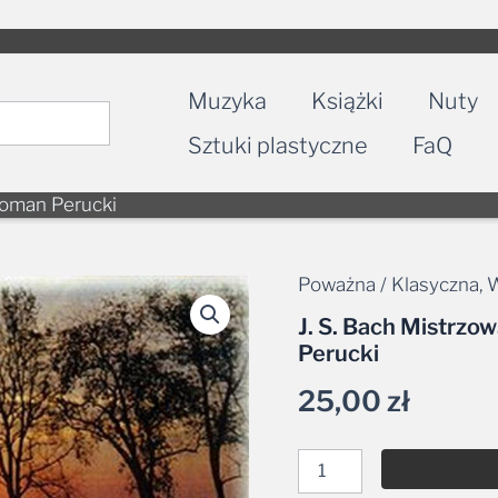
Muzyka
Książki
Nuty
Sztuki plastyczne
FaQ
 Roman Perucki
Poważna / Klasyczna
,
W
ilość
J.
J. S. Bach Mistrzo
S.
Perucki
Bach
Mistrzowskie
25,00
zł
dzieła
baroku
—
Roman
Perucki