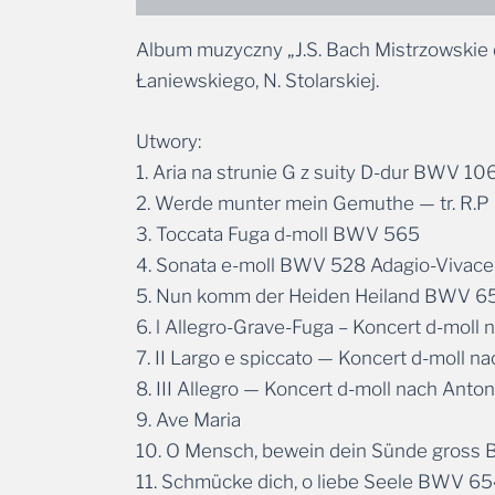
Album muzyczny „J.S. Bach Mistrzowskie 
Łaniewskiego, N. Stolarskiej.
Utwory:
1. Aria na strunie G z suity D-dur BWV 10
2. Werde munter mein Gemuthe — tr. R.
3. Toccata Fuga d-moll BWV 565
4. Sonata e-moll BWV 528 Adagio-Vivace
5. Nun komm der Heiden Heiland BWV 6
6. l Allegro-Grave-Fuga – Koncert d-moll
7. II Largo e spiccato — Koncert d-moll n
8. III Allegro — Koncert d-moll nach Anto
9. Ave Maria
10. O Mensch, bewein dein Sünde gross
11. Schmücke dich, o liebe Seele BWV 6
12. Jesus Christus, unser Heiland, der v