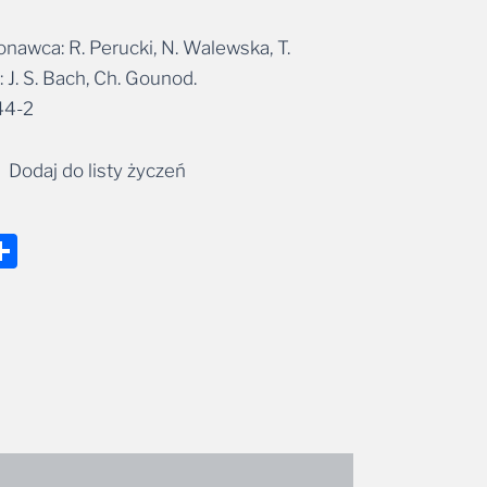
awca: R. Perucki, N. Walewska, T.
 J. S. Bach, Ch. Gounod.
44-2
Dodaj do listy życzeń
nger
tsApp
mail
Share