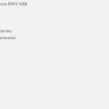
 baroku
aniewski