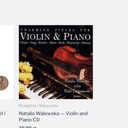
Poważna / Klasyczna
l /
Natalia Walewska — Violin and
Piano CD
29,90
zł