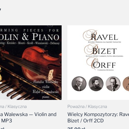
y
a / Klasyczna
Poważna / Klasyczna
ia Walewska — Violin and
Wielcy Kompozytorzy: Rave
o MP3
Bizet / Orff 2CD
9
zł
25,00
zł