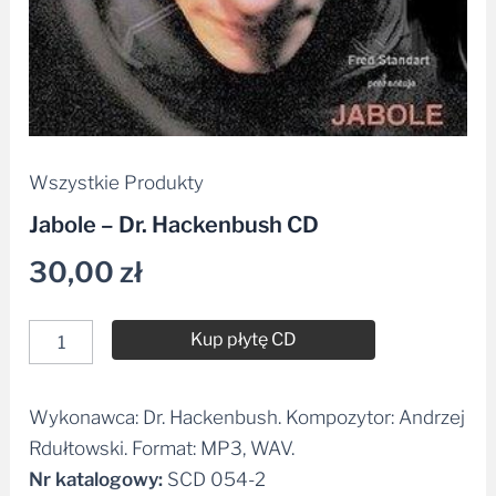
Wszystkie Produkty
Jabole – Dr. Hackenbush CD
30,00
zł
Kup płytę CD
Wykonawca: Dr. Hackenbush. Kompozytor: Andrzej
Alternative:
Rdułtowski. Format: MP3, WAV.
Nr katalogowy:
SCD 054-2