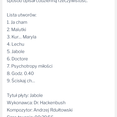
Lista utworów:
1. Ja cham
2. Malutki
3. Kur… Maryla
4. Lechu
5. Jabole
6. Doctore
7. Psychotropy miłości
8. Godz. 0.40
9. Ściskaj ch…
Tytuł płyty: Jabole
Wykonawca: Dr. Hackenbush
Kompozytor: Andrzej Rdułtowski
Czas trwania: 00:29:56
Dystrybutor: Soliton