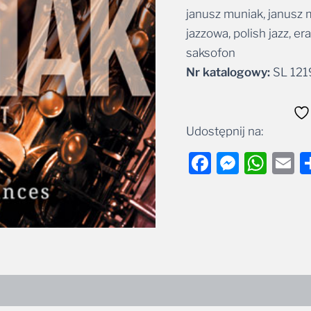
janusz muniak, janusz 
Alternative:
jazzowa, polish jazz, er
saksofon
Nr katalogowy:
SL 121
Udostępnij na:
Facebook
Messe
Wha
E