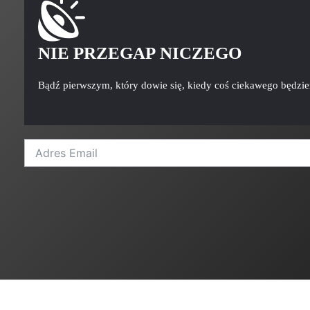
NIE PRZEGAP NICZEGO
Bądź pierwszym, który dowie się, kiedy coś ciekawego będzi
A
l
t