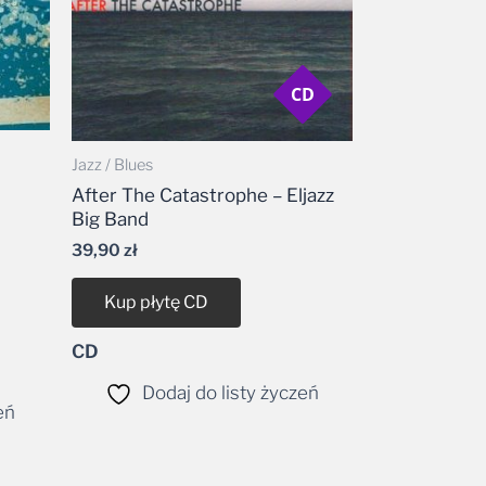
CD
Jazz / Blues
After The Catastrophe – Eljazz
Big Band
39,90
zł
Kup płytę CD
CD
Dodaj do listy życzeń
eń