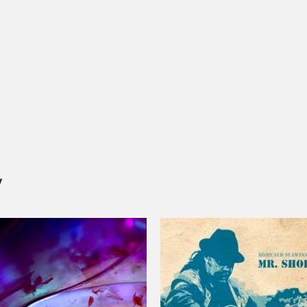
y
Zakres
cen:
od
24,99 zł
do
29,99 zł