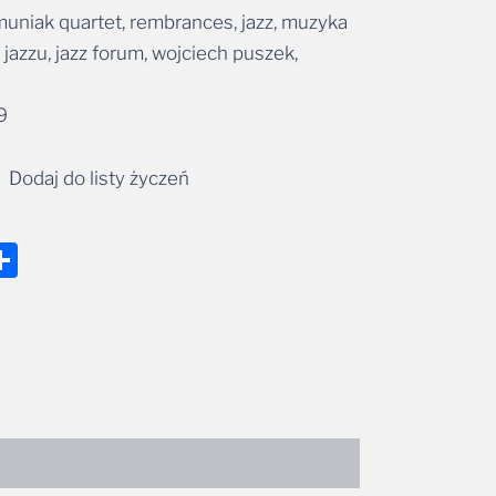
muniak quartet, rembrances, jazz, muzyka
a jazzu, jazz forum, wojciech puszek,
9
Dodaj do listy życzeń
nger
tsApp
mail
Share