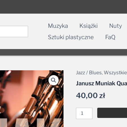
Muzyka
Książki
Nuty
Sztuki plastyczne
FaQ
Jazz / Blues
,
Wszystkie
ilość
Janusz
Janusz Muniak Qu
Muniak
Quartet
40,00
zł
–
Remembrances