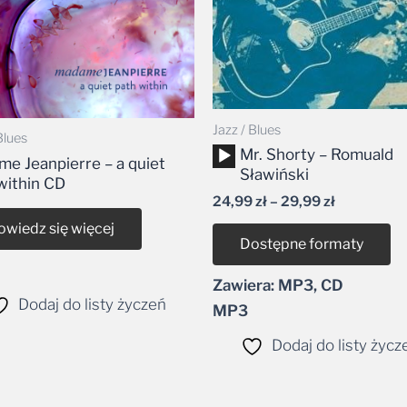
Jazz / Blues
Blues
Odtwarzacz
Mr. Shorty – Romuald
e Jeanpierre – a quiet
plików
Sławiński
within CD
dźwiękowych
24,99
zł
–
29,99
zł
owiedz się więcej
Dostępne formaty
Zawiera: MP3, CD
Dodaj do listy życzeń
MP3
Dodaj do listy życz