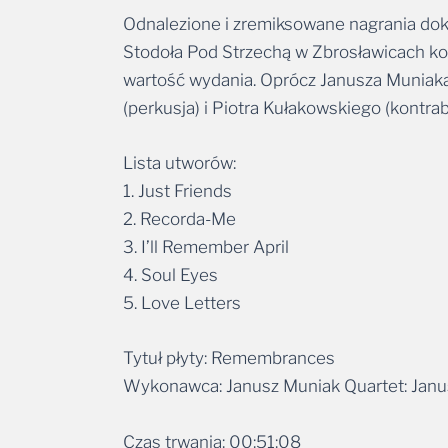
Odnalezione i zremiksowane nagrania dok
Stodoła Pod Strzechą w Zbrosławicach koł
wartość wydania. Oprócz Janusza Muniaka,
(perkusja) i Piotra Kułakowskiego (kontrab
Lista utworów:
1. Just Friends
2. Recorda-Me
3. I’ll Remember April
4. Soul Eyes
5. Love Letters
Tytuł płyty: Remembrances
Wykonawca: Janusz Muniak Quartet: Janusz
Czas trwania: 00:51:08