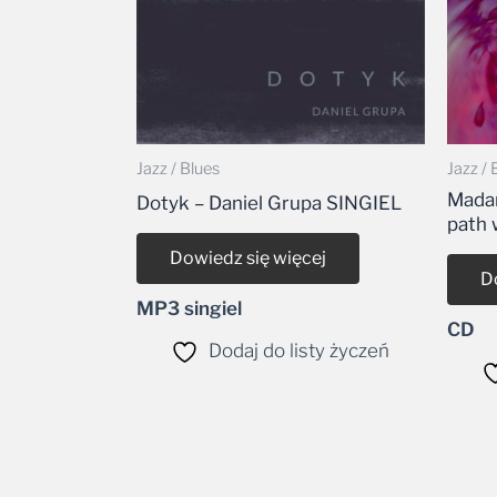
Jazz / Blues
Jazz / 
Madam
Dotyk – Daniel Grupa SINGIEL
path 
Dowiedz się więcej
D
MP3 singiel
CD
Dodaj do listy życzeń