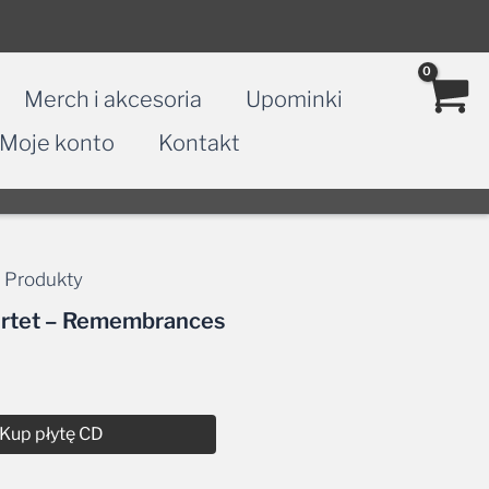
Merch i akcesoria
Upominki
Moje konto
Kontakt
 Produkty
artet – Remembrances
Kup płytę CD