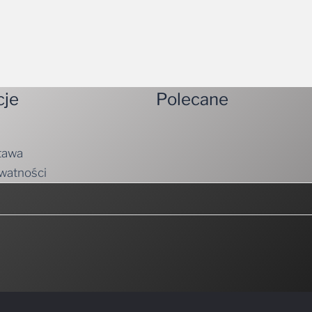
cje
Polecane
tawa
ywatności