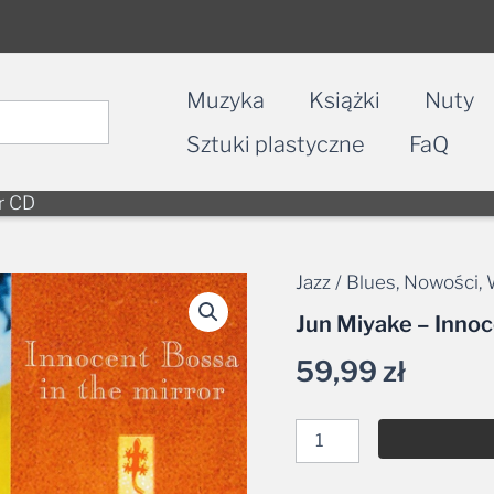
Muzyka
Książki
Nuty
Sztuki plastyczne
FaQ
or CD
Jazz / Blues
,
Nowości
,
ilość
Jun
Jun Miyake – Innoc
Miyake
-
59,99
zł
Innocent
Bossa
in
the
Mirror
CD