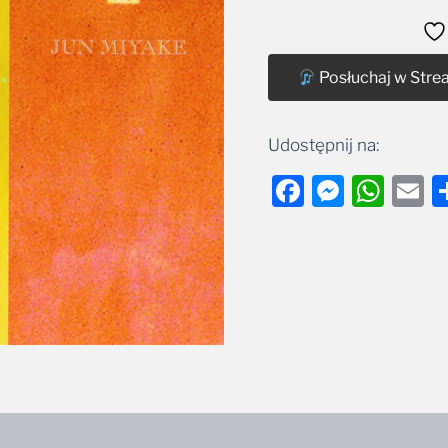
Alternative:
Posłuchaj w Stre
Udostępnij na:
Facebook
Messe
Wha
E