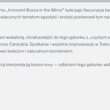
umu „Innocent Bossa in the Mirror” była jego fascynacja tw
święconych tematom egzotyki i erotyki postanowił tym raze
.
ani wokalistą, chciał podejść do tego gatunku z „czystym
icius Cantuária. Spotkanie i wspólne improwizacje w Tokio
owo świeżym i naturalnym brzmieniem.
istą interpretacją bossa novy — odbiciem tego gatunku wi