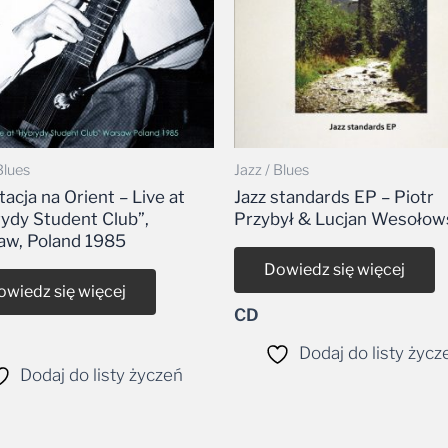
Blues
Jazz / Blues
tacja na Orient – Live at
Jazz standards EP – Piotr
ydy Student Club”,
Przybył & Lucjan Wesołow
w, Poland 1985
Dowiedz się więcej
owiedz się więcej
CD
Dodaj do listy życz
Dodaj do listy życzeń