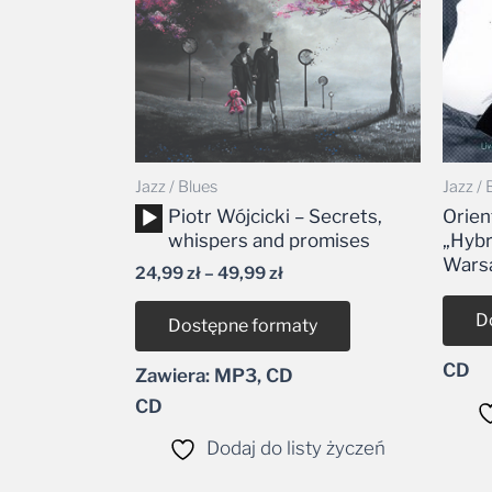
Jazz / Blues
Jazz / 
Odtwarzacz
Piotr Wójcicki – Secrets,
Orien
plików
whispers and promises
„Hybr
dźwiękowych
Warsa
24,99
zł
–
49,99
zł
D
Dostępne formaty
CD
Zawiera: MP3, CD
CD
Dodaj do listy życzeń