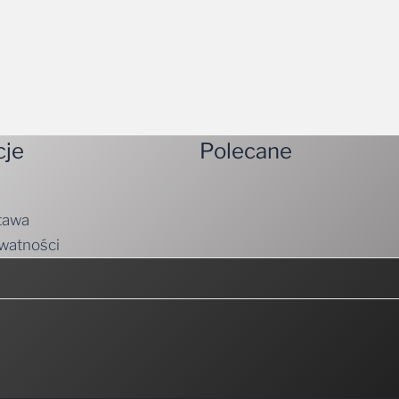
cje
Polecane
tawa
ywatności