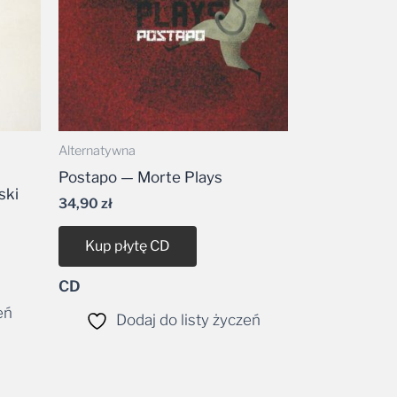
Alternatywna
Postapo — Morte Plays
ski
34,90
zł
Kup płytę CD
CD
eń
Dodaj do listy życzeń