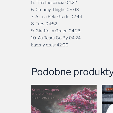
5. Titia Inocencia 04:22
6. Creamy Thighs 05:03
7. A Lua Pela Grade 02:44
8. Tres 04:52
9. Giraffe In Green 04:23
10. As Tears Go By 04:24
Łączny czas: 42:00
Podobne produkt
Zakres
cen:
od
24,99 zł
do
49,99 zł