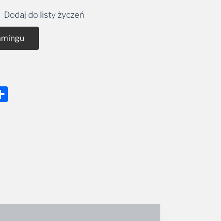
Dodaj do listy życzeń
amingu
nger
tsApp
mail
Share