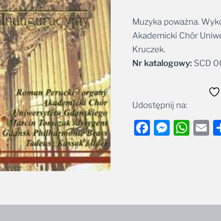
Muzyka poważna. Wykon
Alternative:
Akademicki Chór Uniwe
Kruczek.
Nr katalogowy:
SCD 0
Udostępnij na:
Facebook
Messe
Wha
E