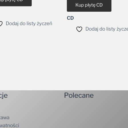
Kup płytę CD
CD
Dodaj do listy życzeń
Dodaj do listy życz
cje
Polecane
tawa
ywatności