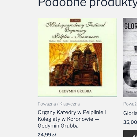
Podobne produkt
Poważna / Klasyczna
Poważn
Organy Katedry w Pelplinie i
Gloria
Kolegiaty w Koronowie —
35,0
Gedymin Grubba
24,99
zł
K