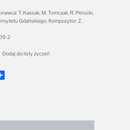
awca: T. Kassak, M. Tomczak, R. Perucki,
rsytetu Gdańskiego. Kompozytor: Z.
09-2
Dodaj do listy życzeń
nger
tsApp
mail
Share