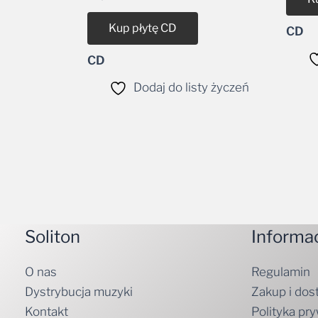
Kup płytę CD
CD
CD
Dodaj do listy życzeń
Soliton
Informa
O nas
Regulamin
Dystrybucja muzyki
Zakup i dos
Kontakt
Polityka pr