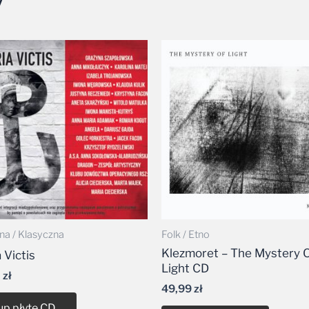
y
a / Klasyczna
Folk / Etno
Klezmoret – The Mystery 
 Victis
Light CD
0
zł
49,99
zł
up płytę CD