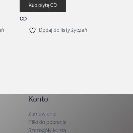
Kup płytę CD
CD
eń
Dodaj do listy życzeń
Konto
Zamówienia
Pliki do pobrania
Szczegóły konta