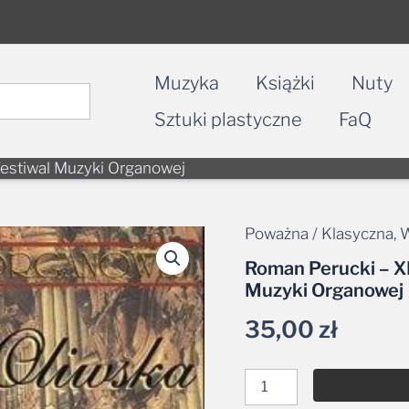
Muzyka
Książki
Nuty
Sztuki plastyczne
FaQ
estiwal Muzyki Organowej
Poważna / Klasyczna
,
W
ilość
Roman
Roman Perucki – X
Perucki
Muzyki Organowej
-
XLVI
35,00
zł
Międzynarodowy
Festiwal
Muzyki
Organowej