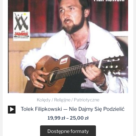
25,00 zł
Kolędy / Religijne / Patriotyczne
Odtwarzacz
Tolek Filipkowski — Nie Dajmy Się Podzielić
plików
19,99
zł
–
25,00
zł
dźwiękowych
Dostępne formaty