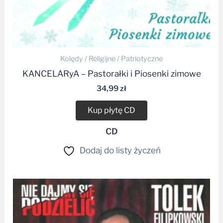
Kolędy / Religijne / Patriotyczne
KANCELARyA – Pastorałki i Piosenki zimowe
34,99
zł
Kup płytę CD
CD
Dodaj do listy życzeń
Zakres
cen:
od
19,99 zł
do