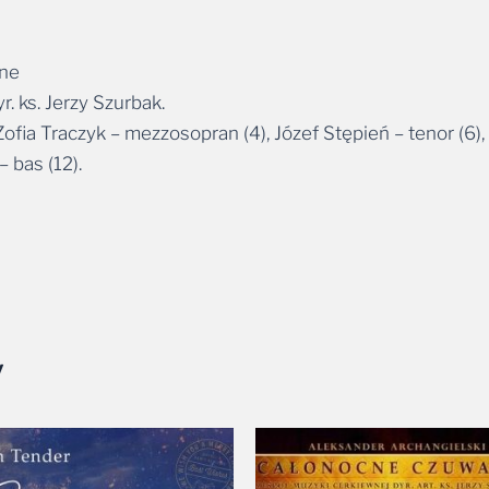
jne
 ks. Jerzy Szurbak.
 Zofia Traczyk – mezzosopran (4), Józef Stępień – tenor (6
– bas (12).
y
Zakres
Zakres
cen:
cen:
od
od