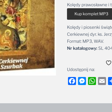
Kolędy prawosławne i 
Kup komplet MP3
Kolędy i piosenki świ
Cerkiewnej dyr. ks. Jer
Format: MP3, WAV.
Nr katalogowy:
SL 40
Udostępnij na:
Facebook
Messe
Wha
E