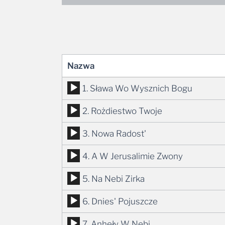
Nazwa
Odtwarzacz
1. Sława Wo Wysznich Bogu
plików
Odtwarzacz
2. Rożdiestwo Twoje
dźwiękowych
plików
Odtwarzacz
3. Nowa Radost'
dźwiękowych
plików
Odtwarzacz
4. A W Jerusalimie Zwony
dźwiękowych
plików
Odtwarzacz
5. Na Nebi Zirka
dźwiękowych
plików
Odtwarzacz
6. Dnies' Pojuszcze
dźwiękowych
plików
Odtwarzacz
7. Anheły W Nebi