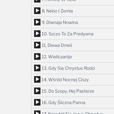
dźwiękowych
plików
Odtwarzacz
8. Nebo I Zemla
dźwiękowych
plików
Odtwarzacz
9. Diwnaja Nowina
dźwiękowych
plików
Odtwarzacz
10. Szczo To Za Predywna
dźwiękowych
plików
Odtwarzacz
11. Diewa Dnieś
dźwiękowych
plików
Odtwarzacz
12. Wieliczanije
dźwiękowych
plików
Odtwarzacz
13. Gdy Się Chrystus Rodzi
dźwiękowych
plików
Odtwarzacz
14. Wśród Nocnej Ciszy
dźwiękowych
plików
Odtwarzacz
15. Do Szopy, Hej Pasterze
dźwiękowych
plików
Odtwarzacz
16. Gdy Śliczna Panna
dźwiękowych
plików
Odtwarzacz
17. Narodził Się Jezus Chrystus