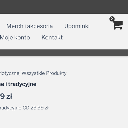
Merch i akcesoria
Upominki
Moje konto
Kontakt
triotyczne
,
Wszystkie Produkty
Zakres
 i tradycyjne
cen:
99
zł
od
tradycyjne CD
29,99
zł
24,99 zł
ernative:
do