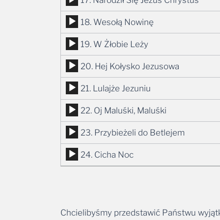
dźwiękowych
plików
Odtwarzacz
18. Wesołą Nowinę
dźwiękowych
plików
Odtwarzacz
19. W Żłobie Leży
dźwiękowych
plików
Odtwarzacz
20. Hej Kołysko Jezusowa
dźwiękowych
plików
Odtwarzacz
21. Lulajże Jezuniu
dźwiękowych
plików
Odtwarzacz
22. Oj Maluśki, Maluśki
dźwiękowych
plików
Odtwarzacz
23. Przybieżeli do Betlejem
dźwiękowych
plików
Odtwarzacz
24. Cicha Noc
dźwiękowych
plików
dźwiękowych
Chcielibyśmy przedstawić Państwu wyjątk