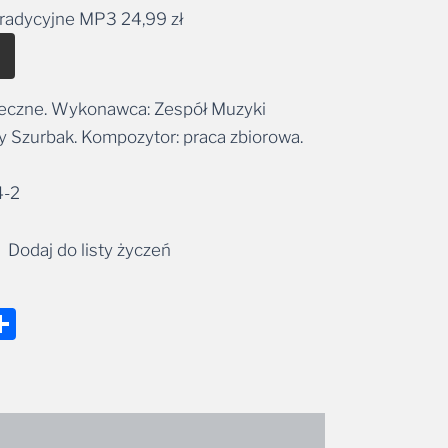
tradycyjne MP3
24,99
zł
29,99 zł
Alternative:
ąteczne. Wykonawca: Zespół Muzyki
zy Szurbak. Kompozytor: praca zbiorowa.
4-2
Dodaj do listy życzeń
nger
tsApp
mail
Share