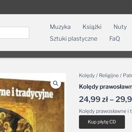
Muzyka
Książki
Nuty
Sztuki plastyczne
FaQ
Kolędy / Religijne / Pa
Kolędy prawosławne
24,99
zł
–
29,
Kolędy prawosławne i 
Alt
Kup płytę CD