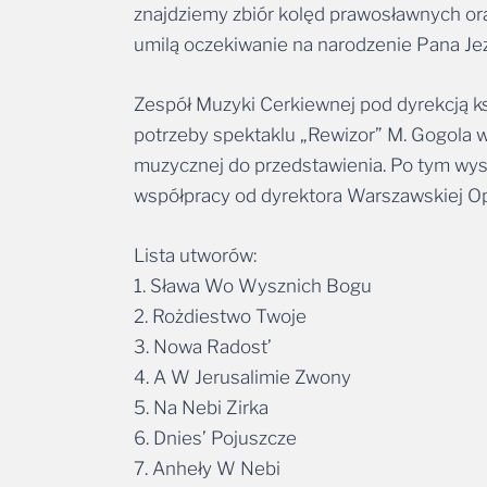
znajdziemy zbiór kolęd prawosławnych ora
umilą oczekiwanie na narodzenie Pana Je
Zespół Muzyki Cerkiewnej pod dyrekcją ks. 
potrzeby spektaklu „Rewizor” M. Gogola w
muzycznej do przedstawienia. Po tym wystę
współpracy od dyrektora Warszawskiej O
Lista utworów:
1. Sława Wo Wysznich Bogu
2. Rożdiestwo Twoje
3. Nowa Radost’
4. A W Jerusalimie Zwony
5. Na Nebi Zirka
6. Dnies’ Pojuszcze
7. Anheły W Nebi