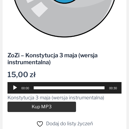
ZoZi – Konstytucja 3 maja (wersja
instrumentalna)
15,00
zł
Odtwarzacz
00:00
00:30
plików
Konstytucja 3 maja (wersja instrumentalna)
dźwiękowych
Alternative:
Kup MP3
Dodaj do listy życzeń