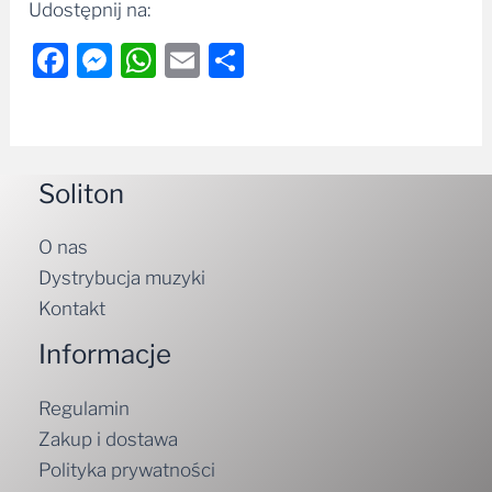
Udostępnij na:
Facebook
Messenger
WhatsApp
Email
Share
Soliton
O nas
Dystrybucja muzyki
Kontakt
Informacje
Regulamin
Zakup i dostawa
Polityka prywatności