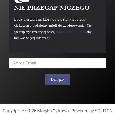
NIE PRZEGAP NICZEGO
Bądź pierwszym, który dowie się, kiedy coś
ciekawego będziemy mieli do zaoferowania.
Nie
spamujemy! Przeczytaj naszą
politykę prywatności
, aby
uzyskać więcej informacji.
Dołącz
A
l
t
Copyright © 2026 Muzyka Cyfrowa | Powered by SOLITON