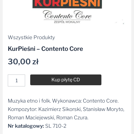
Wszystkie Produkty
KurPieśni – Contento Core
30,00
zł
Kup płytę CD
Muzyka etno i folk. Wykonawca: Contento Core.
Alternative:
Kompozytor: Kazimierz Sikorski, Stanisław Moryto,
Roman Maciejewski, Roman Czura.
Nr katalogowy:
SL 710-2
Dodaj do listy życzeń