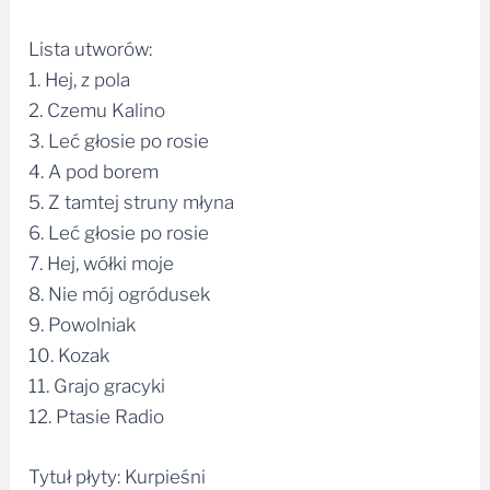
Lista utworów:
1. Hej, z pola
2. Czemu Kalino
3. Leć głosie po rosie
4. A pod borem
5. Z tamtej struny młyna
6. Leć głosie po rosie
7. Hej, wółki moje
8. Nie mój ogródusek
9. Powolniak
10. Kozak
11. Grajo gracyki
12. Ptasie Radio
Tytuł płyty: Kurpieśni
Wykonawca: Contento Core