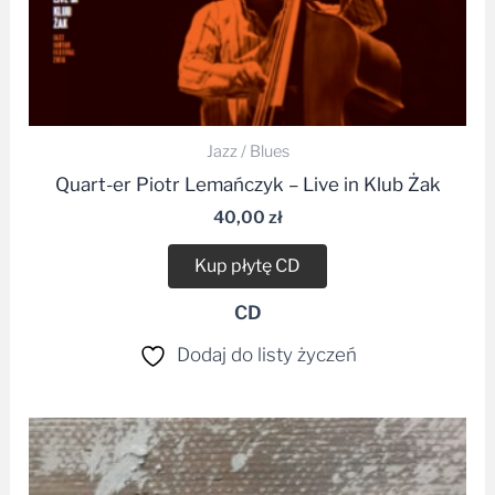
Jazz / Blues
Quart-er Piotr Lemańczyk – Live in Klub Żak
40,00
zł
Kup płytę CD
CD
Dodaj do listy życzeń
Zakres
cen:
od
19,99 zł