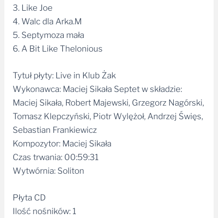
3. Like Joe
4. Walc dla Arka.M
5. Septymoza mała
6. A Bit Like Thelonious
Tytuł płyty: Live in Klub Żak
Wykonawca: Maciej Sikała Septet w składzie:
Maciej Sikała, Robert Majewski, Grzegorz Nagórski,
Tomasz Klepczyński, Piotr Wylężoł, Andrzej Święs,
Sebastian Frankiewicz
Kompozytor: Maciej Sikała
Czas trwania: 00:59:31
Wytwórnia: Soliton
Płyta CD
Ilość nośników: 1