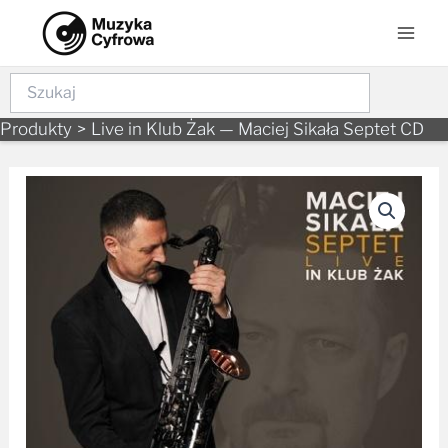
Skip
Mai
to
Men
content
Szukaj
Produkty
Live in Klub Żak — Maciej Sikała Septet CD