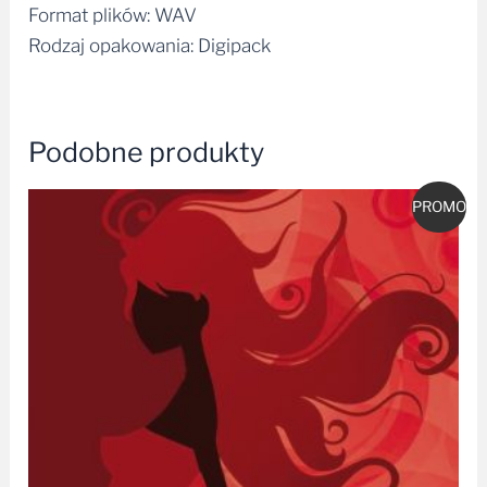
Format plików: WAV
Rodzaj opakowania: Digipack
Podobne produkty
Pierwotna
Aktualna
PROMO
cena
cena
wynosiła:
wynosi:
59,99 zł.
54,99 zł.