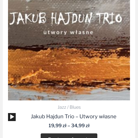
do
34,99 zł
Jazz / Blues
Odtwarzacz
Jakub Hajdun Trio – Utwory własne
plików
19,99
zł
–
34,99
zł
dźwiękowych