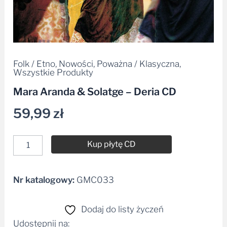
Folk / Etno
,
Nowości
,
Poważna / Klasyczna
,
Wszystkie Produkty
Mara Aranda & Solatge – Deria CD
59,99
zł
Kup płytę CD
Nr katalogowy:
GMC033
Alternative:
Dodaj do listy życzeń
Udostępnij na: