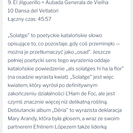
9. El Jilguerillo + Aubada Generala de Vielha
10 Dansa del Vetlatori
Łączny czas: 45:57
„Solatge” to poetyckie katalońskie słowo
opisujące to, co pozostaje, gdy coś przeminęło —
można je przetłumaczyć jako „osad”. Jeszcze
pełniej poetycki sens tego wyrażenia oddaje
katalońskie powiedzenie „als solatges hi ha la flor”
(na osadzie wyrasta kwiat). „Solatge” jest więc
kwiatem, który wyrósł po definitywnym
zakończeniu działalności L’Ham de Foc, ale jest
czymś znacznie więcej niż delikatną rośliną.
Debiutancki album „Dèria” to wyrazista deklaracja
Mary Arandy, która była głosem, a wraz ze swoim
partnerem Efrénem Lópezem także liderką