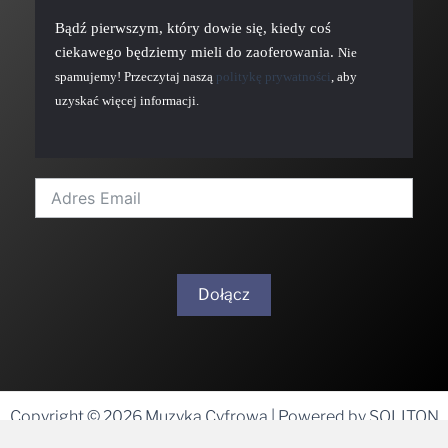
Bądź pierwszym, który dowie się, kiedy coś
ciekawego będziemy mieli do zaoferowania.
Nie
spamujemy! Przeczytaj naszą
politykę prywatności
, aby
uzyskać więcej informacji.
Dołącz
A
l
t
Copyright © 2026 Muzyka Cyfrowa | Powered by SOLITON
e