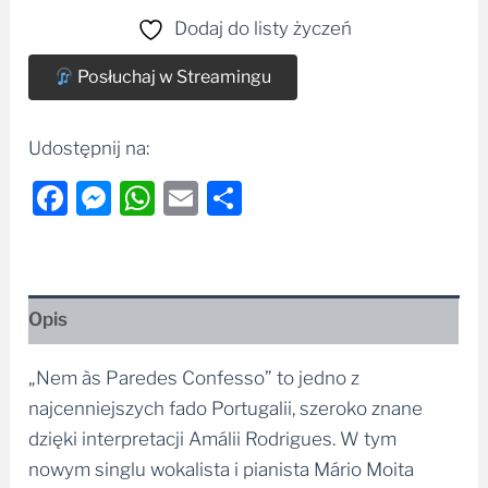
Posłuchaj w Streamingu
Udostępnij na:
Facebook
Messenger
WhatsApp
Email
Share
Opis
„Nem às Paredes Confesso” to jedno z
najcenniejszych fado Portugalii, szeroko znane
dzięki interpretacji Amálii Rodrigues. W tym
nowym singlu wokalista i pianista Mário Moita
łączy lizbońską saudade z rytmiczną elegancją Rio,