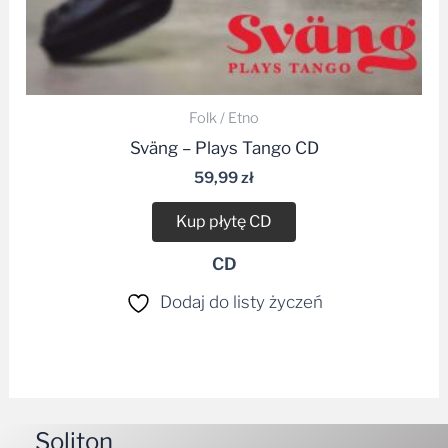
Folk / Etno
Sväng – Plays Tango CD
59,99
zł
Kup płytę CD
CD
Dodaj do listy życzeń
Soliton