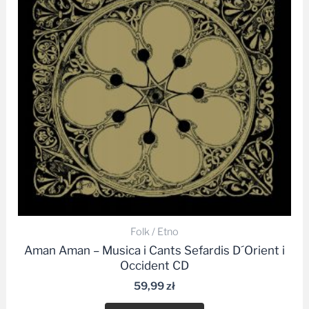
Folk / Etno
Aman Aman – Musica i Cants Sefardis D´Orient i
Occident CD
59,99
zł
Kup płytę CD