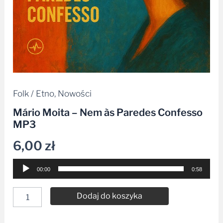
Folk / Etno
,
Nowości
Mário Moita – Nem às Paredes Confesso
MP3
6,00
zł
Odtwarzacz
00:00
0:58
plików
dźwiękowych
Dodaj do koszyka
Alternative:
Dodaj do listy życzeń