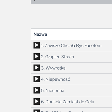
Nazwa
Odtwarzacz
1. Zawsze Chciała Być Facetem
plików
Odtwarzacz
2. Głupiec Strach
dźwiękowych
plików
Odtwarzacz
3. Wywrotka
dźwiękowych
plików
Odtwarzacz
4. Niepewność
dźwiękowych
plików
Odtwarzacz
5. Niesenna
dźwiękowych
plików
Odtwarzacz
6. Dookoła Zamiast do Celu
dźwiękowych
plików