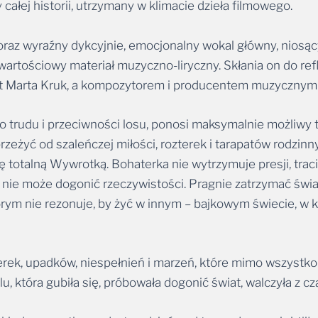
całej historii, utrzymany w klimacie dzieła filmowego.
az wyraźny dykcyjnie, emocjonalny wokal główny, niosąc
wartościowy materiał muzyczno-liryczny. Skłania on do refle
est Marta Kruk, a kompozytorem i producentem muzycznym 
o trudu i przeciwności losu, ponosi maksymalnie możliwy t
zeżyć od szaleńczej miłości, rozterek i tarapatów rodzinn
 totalną Wywrotką. Bohaterka nie wytrzymuje presji, traci 
 nie może dogonić rzeczywistości. Pragnie zatrzymać świat
órym nie rezonuje, by żyć w innym – bajkowym świecie, w k
ozterek, upadków, niespełnień i marzeń, które mimo wszystko
, która gubiła się, próbowała dogonić świat, walczyła z c