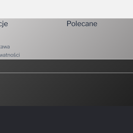
cje
Polecane
tawa
ywatności