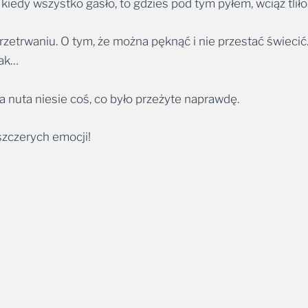
iedy wszystko gasło, to gdzieś pod tym pyłem, wciąż tliło 
przetrwaniu. O tym, że można pęknąć i nie przestać świecić
tak…
 nuta niesie coś, co było przeżyte naprawdę.
szczerych emocji!