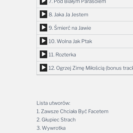
Odtwarzacz
7. Pod Białym Parasolem
dźwiękowych
plików
Odtwarzacz
8. Jaka Ja Jestem
dźwiękowych
plików
Odtwarzacz
9. Śmierć na Jawie
dźwiękowych
plików
Odtwarzacz
10. Wolna Jak Ptak
dźwiękowych
plików
Odtwarzacz
11. Rozterka
dźwiękowych
plików
Odtwarzacz
12. Ogrzej Zimę Miłością (bonus trac
dźwiękowych
plików
dźwiękowych
Lista utworów:
1. Zawsze Chciała Być Facetem
2. Głupiec Strach
3. Wywrotka