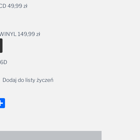
 CD
49,99
zł
149,99 zł
ernative:
t WINYL
149,99
zł
Alternative:
36D
Dodaj do listy życzeń
nger
tsApp
mail
Share