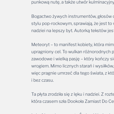
punkową nutę, a także utwór kulminacyjny 
Bogactwo żywych instrumentów, głosów or
stylu pop-rockowym, sprawiają, że jest to 
nadziei na lepszy byt. Autorką tekstów j
Meteoryt – to manifest kobiety, która mim
upragniony cel. To wulkan różnorodnych pr
zawodowe i wielką pasję – który kończy się
wrogiem. Mimo licznych starań i wysiłków,
więc pragnie umrzeć dla tego świata, z kt
i bez czasu.
Ta płyta zrodziła się z lęku i nadziei. Z r
która czasem szła Dookoła Zamiast Do Celu