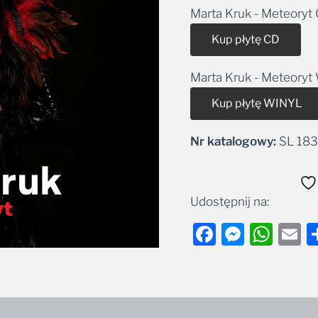
Marta Kruk - Meteoryt
Alt
Kup płytę CD
Marta Kruk - Meteory
Kup płytę WINYL
Nr katalogowy:
SL 18
Udostępnij na:
Facebook
Messe
Wha
E