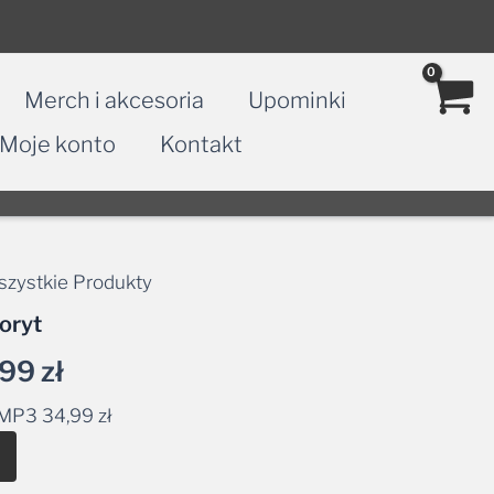
Merch i akcesoria
Upominki
Moje konto
Kontakt
zystkie Produkty
Zakres
oryt
cen:
,99
zł
od
 MP3
34,99
zł
34,99 zł
Alternative:
do