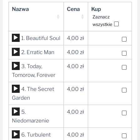
Nazwa
Cena
Kup
Zaznacz
wszystkie
Odtwarzacz
1. Beautiful Soul
4,00
zł
plików
Odtwarzacz
2. Erratic Man
4,00
zł
dźwiękowych
plików
Odtwarzacz
3. Today,
4,00
zł
dźwiękowych
plików
Tomorow, Forever
dźwiękowych
Odtwarzacz
4. The Secret
4,00
zł
plików
Garden
dźwiękowych
Odtwarzacz
5.
4,00
zł
plików
Niedomarzenie
dźwiękowych
Odtwarzacz
6. Turbulent
4,00
zł