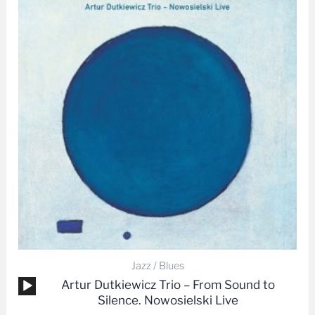
od
24,99 zł
do
49,99 zł
Jazz / Blues
Odtwarzacz
Artur Dutkiewicz Trio – From Sound to
plików
Silence. Nowosielski Live