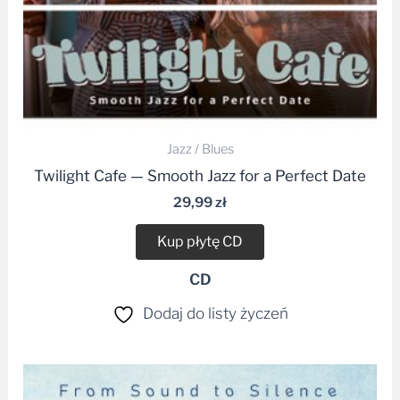
Jazz / Blues
Twilight Cafe — Smooth Jazz for a Perfect Date
29,99
zł
Kup płytę CD
CD
Dodaj do listy życzeń
Zakres
cen: