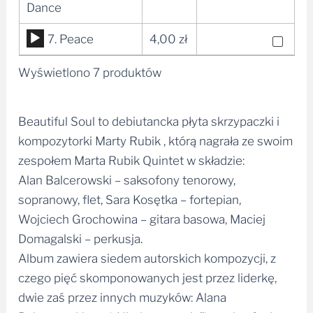
plików
Dance
dźwiękowych
Odtwarzacz
7. Peace
4,00
zł
plików
Wyświetlono 7 produktów
dźwiękowych
Beautiful Soul to debiutancka płyta skrzypaczki i
kompozytorki Marty Rubik , którą nagrała ze swoim
zespołem Marta Rubik Quintet w składzie:
Alan Balcerowski – saksofony tenorowy,
sopranowy, flet, Sara Kosętka – fortepian,
Wojciech Grochowina – gitara basowa, Maciej
Domagalski – perkusja.
Album zawiera siedem autorskich kompozycji, z
czego pięć skomponowanych jest przez liderkę,
dwie zaś przez innych muzyków: Alana