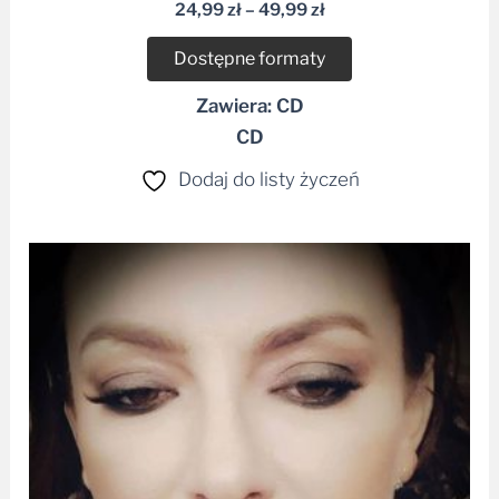
dźwiękowych
24,99
zł
–
49,99
zł
Dostępne formaty
Zawiera: CD
CD
Dodaj do listy życzeń