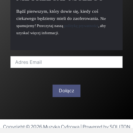
Bądź pierwszym, który dowie się, kiedy coś
ciekawego będziemy mieli do zaoferowania.
Nie
spamujemy! Przeczytaj naszą
politykę prywatności
, aby
uzyskać więcej informacji.
Dołącz
A
l
t
Copyright © 2026 Muzyka Cyfrowa | Powered by SOLITON
e