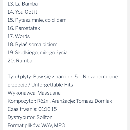
13. La Bamba
14. You Got it
15. Pytasz mnie, co ci dam
16. Parostatek
17. Words
18. Byłaś serca biciem
19. Słodkiego, miłego życia
20. Rumba
Tytuł płyty: Baw się z nami cz. 5 – Niezapomniane
przeboje / Unforgettable Hits
Wykonawca: Massuana
Kompozytor: Różni. Aranżacje: Tomasz Dorniak
Czas trwania: 01:16:15
Dystrybutor: Soliton
Format plików: WAV, MP3