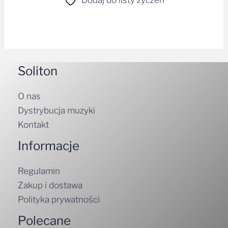
Dodaj do listy życzeń
Soliton
O nas
Dystrybucja muzyki
Kontakt
Informacje
Regulamin
Zakup i dostawa
Polityka prywatności
Polecane