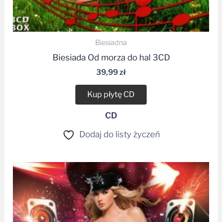
Biesiadna
Biesiada Od morza do hal 3CD
39,99
zł
Kup płytę CD
CD
Dodaj do listy życzeń