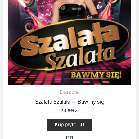
Biesiadna
Szalała Szalała — Bawmy się
24,99
zł
Kup płytę CD
CD