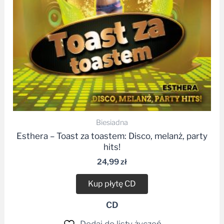
Biesiadna
Esthera – Toast za toastem: Disco, melanż, party
hits!
24,99
zł
Kup płytę CD
CD