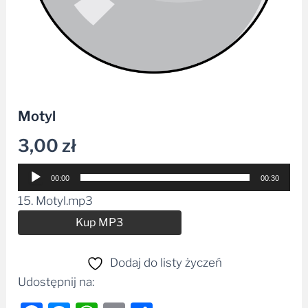
Motyl
3,00
zł
Odtwarzacz
00:00
00:30
plików
15. Motyl.mp3
dźwiękowych
Alternative:
Kup MP3
Dodaj do listy życzeń
Udostępnij na: