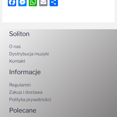
Facebook
Messenger
WhatsApp
Email
Share
Soliton
O nas
Dystrybucja muzyki
Kontakt
Informacje
Regulamin
Zakup i dostawa
Polityka prywatności
Polecane