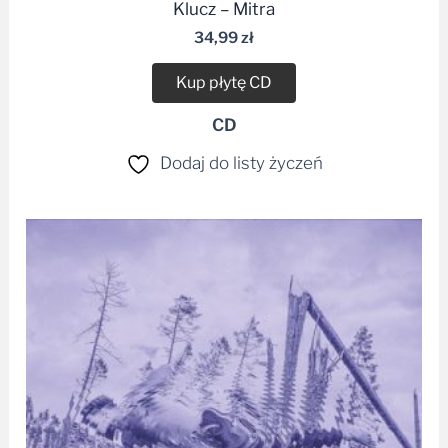
34,99
zł
Kup płytę CD
CD
Dodaj do listy życzeń
Zakres
cen:
od
36,99 zł
do
48,00 zł