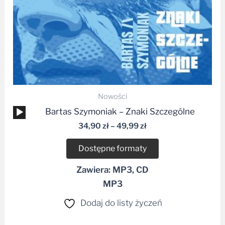
Nowości
Odtwarzacz
Bartas Szymoniak – Znaki Szczególne
plików
34,90
zł
–
49,99
zł
dźwiękowych
Dostępne formaty
Zawiera: MP3, CD
MP3
Dodaj do listy życzeń