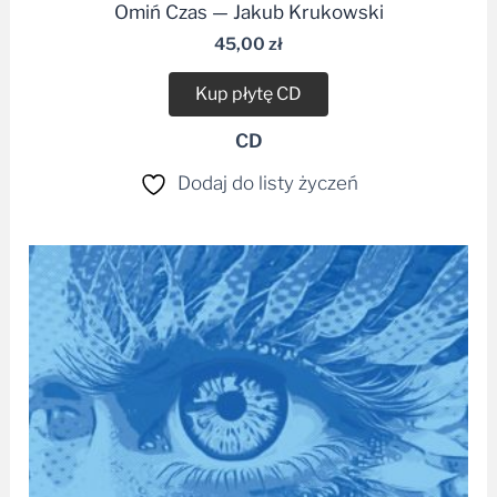
45,00
zł
Kup płytę CD
CD
Dodaj do listy życzeń
Zakres
cen:
od
34,90 zł
do
49,99 zł