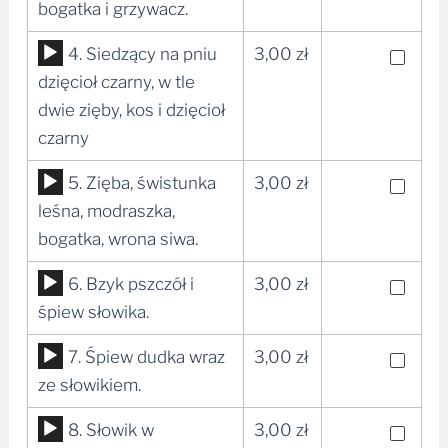
dźwiękowych
bogatka i grzywacz.
Odtwarzacz
4. Siedzący na pniu
3,00
zł
plików
dzięcioł czarny, w tle
dźwiękowych
dwie zięby, kos i dzięcioł
czarny
Odtwarzacz
5. Zięba, świstunka
3,00
zł
plików
leśna, modraszka,
dźwiękowych
bogatka, wrona siwa.
Odtwarzacz
6. Bzyk pszczół i
3,00
zł
plików
śpiew słowika.
dźwiękowych
Odtwarzacz
7. Śpiew dudka wraz
3,00
zł
plików
ze słowikiem.
dźwiękowych
Odtwarzacz
8. Słowik w
3,00
zł