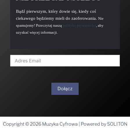
Bądź pierwszym, który dowie się, kiedy coś
ciekawego będziemy mieli do zaoferowania.
Nie
spamujemy! Przeczytaj naszą
politykę prywatności
, aby
uzyskać więcej informacji.
Dołącz
A
l
t
Copyright © 2026 Muzyka Cyfrowa | Powered by SOLITON
e