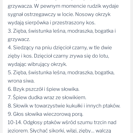
grzywacza. W pewnym momencie rudzik wydaje
sygnał ostrzegawczy w locie. Nosowy okrzyk
wydają sierpówka i przestraszony kos.
3. Zięba, świstunka leśna, modraszka, bogatka i
grzywacz.
4. Siedzący na pniu dzięcioł czarny, w tle dwie
zięby i kos. Dzięcioł czarny zrywa się do lotu,
wydając wibrujący okrzyk.
5. Zięba, świstunka leśna, modraszka, bogatka,
wrona siwa.
6. Bzyk pszczół i śpiew słowika.
7. Śpiew dudka wraz ze słowikiem.
8. Słowik w towarzystwie kukułki i innych ptaków.
9. Głos słowika wieczorową porą.
10-14. Odgłosy ptaków wśród szumu trzcin nad
jeziorem. Słychać sikorki, wilgi, zięby… walczą