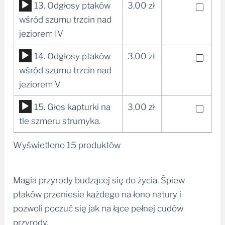
Odtwarzacz
13. Odgłosy ptaków
3,00
zł
plików
wśród szumu trzcin nad
dźwiękowych
jeziorem IV
Odtwarzacz
14. Odgłosy ptaków
3,00
zł
plików
wśród szumu trzcin nad
dźwiękowych
jeziorem V
Odtwarzacz
15. Głos kapturki na
3,00
zł
plików
tle szmeru strumyka.
dźwiękowych
Wyświetlono 15 produktów
Magia przyrody budzącej się do życia. Śpiew
ptaków przeniesie każdego na łono natury i
pozwoli poczuć się jak na łące pełnej cudów
przyrody.