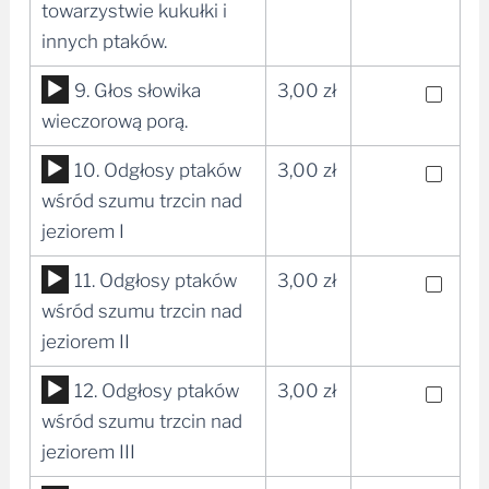
plików
towarzystwie kukułki i
dźwiękowych
innych ptaków.
Odtwarzacz
9. Głos słowika
3,00
zł
plików
wieczorową porą.
dźwiękowych
Odtwarzacz
10. Odgłosy ptaków
3,00
zł
plików
wśród szumu trzcin nad
dźwiękowych
jeziorem I
Odtwarzacz
11. Odgłosy ptaków
3,00
zł
plików
wśród szumu trzcin nad
dźwiękowych
jeziorem II
Odtwarzacz
12. Odgłosy ptaków
3,00
zł
plików
wśród szumu trzcin nad
dźwiękowych
jeziorem III