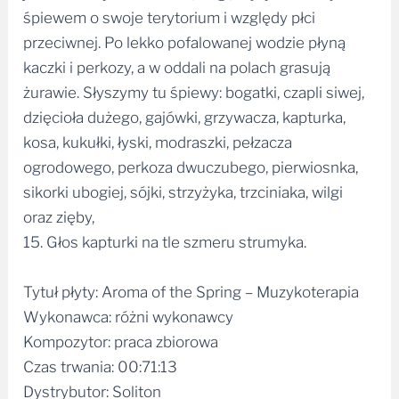
śpiewem o swoje terytorium i względy płci
przeciwnej. Po lekko pofalowanej wodzie płyną
kaczki i perkozy, a w oddali na polach grasują
żurawie. Słyszymy tu śpiewy: bogatki, czapli siwej,
dzięcioła dużego, gajówki, grzywacza, kapturka,
kosa, kukułki, łyski, modraszki, pełzacza
ogrodowego, perkoza dwuczubego, pierwiosnka,
sikorki ubogiej, sójki, strzyżyka, trzciniaka, wilgi
oraz zięby,
15. Głos kapturki na tle szmeru strumyka.
Tytuł płyty: Aroma of the Spring – Muzykoterapia
Wykonawca: różni wykonawcy
Kompozytor: praca zbiorowa
Czas trwania: 00:71:13
Dystrybutor: Soliton