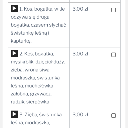
Odtwarzacz
1. Kos, bogatka, w tle
3,00
zł
plików
odzywa się druga
dźwiękowych
bogatka, czasem słychać
świstunkę leśną i
kapturkę.
Odtwarzacz
2. Kos, bogatka,
3,00
zł
plików
mysikrólik, dzięcioł duży,
dźwiękowych
zięba, wrona siwa,
modraszka, świstunka
leśna, muchołówka
żałobna, grzywacz,
rudzik, sierpówka
Odtwarzacz
3. Zięba, świstunka
3,00
zł
plików
leśna, modraszka,