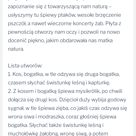
zapoznanie się z towarzyszącą nam naturą –
usłyszymy tu śpiewy ptaków, wesołe brzęczenie
pszczół, a nawet wieczorne koncerty żab. Płyta z
pewnością otworzy nam oczy i pozwoli na nowo
docenić piękno, jakim obdarowała nas matka
natura.
Lista utworów:
1. Kos, bogatka, w tle odzywa się druga bogatka,
czasem słychać świstunkę leśną i kapturkę.
2. Z kosem i bogatką śpiewa mysikrólik, po chwili
dołącza się drugi kos. Dzięcioł duży wybija godowy
sygnał, w tle śpiewa zięba, co jakiś czas odzywa się
wrona siwa i modraszka, coraz głośniej śpiewa
bogatka. Słychać także świstunkę leśną i
muchołówkę żałobną, wronę siwą, a potem