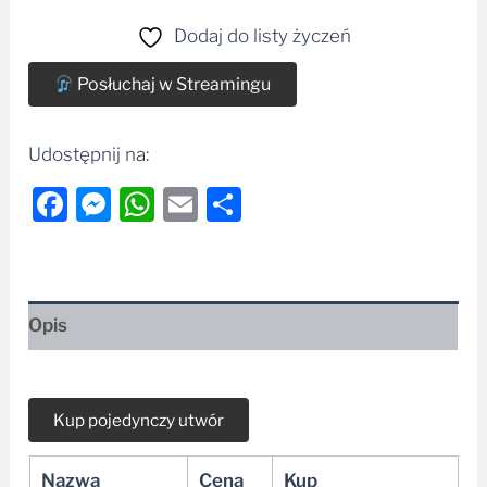
Dodaj do listy życzeń
Posłuchaj w Streamingu
Udostępnij na:
Facebook
Messenger
WhatsApp
Email
Share
Opis
Nazwa
Cena
Kup