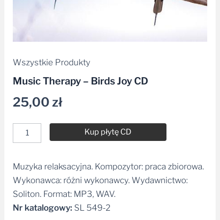
Wszystkie Produkty
Music Therapy – Birds Joy CD
25,00
zł
Kup płytę CD
Muzyka relaksacyjna. Kompozytor: praca zbiorowa.
Alternative:
Wykonawca: różni wykonawcy. Wydawnictwo:
Soliton. Format: MP3, WAV.
Nr katalogowy:
SL 549-2