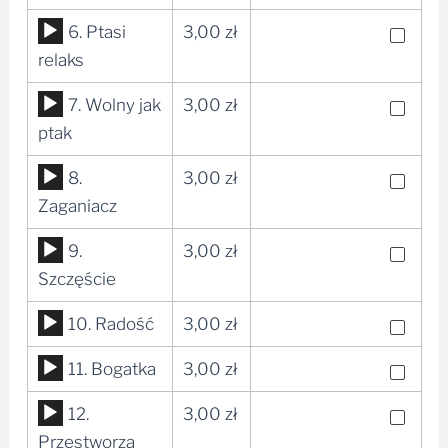
dźwiękowych
Odtwarzacz
6. Ptasi
3,00
zł
plików
relaks
dźwiękowych
Odtwarzacz
7. Wolny jak
3,00
zł
plików
ptak
dźwiękowych
Odtwarzacz
8.
3,00
zł
plików
Zaganiacz
dźwiękowych
Odtwarzacz
9.
3,00
zł
plików
Szczęście
dźwiękowych
Odtwarzacz
10. Radość
3,00
zł
plików
Odtwarzacz
11. Bogatka
3,00
zł
dźwiękowych
plików
Odtwarzacz
12.
3,00
zł
dźwiękowych
plików
Przestworza