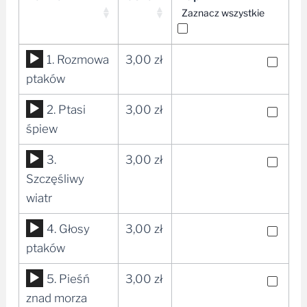
Zaznacz wszystkie
Odtwarzacz
1. Rozmowa
3,00
zł
plików
ptaków
dźwiękowych
Odtwarzacz
2. Ptasi
3,00
zł
plików
śpiew
dźwiękowych
Odtwarzacz
3.
3,00
zł
plików
Szczęśliwy
dźwiękowych
wiatr
Odtwarzacz
4. Głosy
3,00
zł
plików
ptaków
dźwiękowych
Odtwarzacz
5. Pieśń
3,00
zł
plików
znad morza