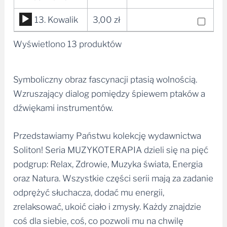
dźwiękowych
Odtwarzacz
13. Kowalik
3,00
zł
plików
Wyświetlono 13 produktów
dźwiękowych
Symboliczny obraz fascynacji ptasią wolnością.
Wzruszający dialog pomiędzy śpiewem ptaków a
dźwiękami instrumentów.
Przedstawiamy Państwu kolekcję wydawnictwa
Soliton! Seria MUZYKOTERAPIA dzieli się na pięć
podgrup: Relax, Zdrowie, Muzyka świata, Energia
oraz Natura. Wszystkie części serii mają za zadanie
odprężyć słuchacza, dodać mu energii,
zrelaksować, ukoić ciało i zmysły. Każdy znajdzie
coś dla siebie, coś, co pozwoli mu na chwilę